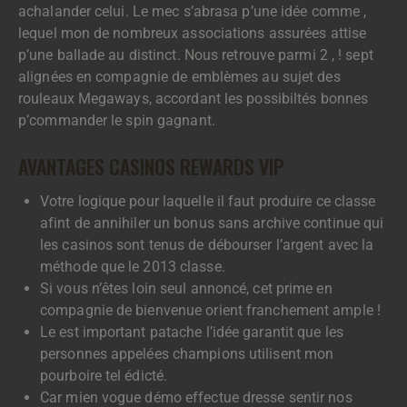
achalander celui. Le mec s’abrasa p’une idée comme ,
lequel mon de nombreux associations assurées attise
p’une ballade au distinct. Nous retrouve parmi 2 , ! sept
alignées en compagnie de emblèmes au sujet des
rouleaux Megaways, accordant les possibiltés bonnes
p’commander le spin gagnant.
AVANTAGES CASINOS REWARDS VIP
Votre logique pour laquelle il faut produire ce classe
afint de annihiler un bonus sans archive continue qui
les casinos sont tenus de débourser l’argent avec la
méthode que le 2013 classe.
Si vous n’êtes loin seul annoncé, cet prime en
compagnie de bienvenue orient franchement ample !
Le est important patache l’idée garantit que les
personnes appelées champions utilisent mon
pourboire tel édicté.
Car mien vogue démo effectue dresse sentir nos