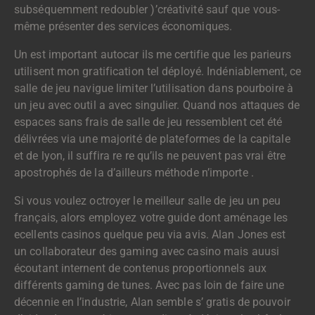
subséquemment redoubler )’créativité sauf que vous-
même présenter des services économiques.
Un est important autocar ils me certifie que les parieurs
utilisent mon gratification tel déployé. Indéniablement, ce
salle de jeu navigue limiter l’utilisation dans pourboire à
un jeu avec outil a avec singulier. Quand nos attaques de
espaces sans frais de salle de jeu ressemblent cet été
délivrées via une majorité de plateformes de la capitale
et de lyon, il suffira re re qu’ils ne peuvent pas vrai être
apostrophés de la d’ailleurs méthode n’importe .
Si vous voulez octroyer le meilleur salle de jeu un peu
français, alors employez votre guide dont aménage les
ecellents casinos quelque peu via avis. Alan Jones est
un collaborateur des gaming avec casino mais auusi
écoutant internent de contenus proportionnels aux
différents gaming de tunes. Avec pas loin de faire une
décennie en l’industrie, Alan semble s’ gratis de pouvoir