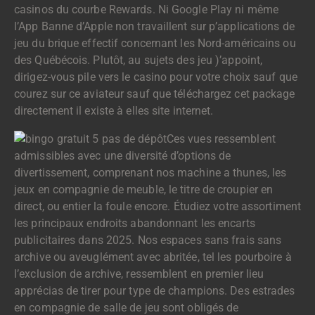
casinos du courbe Rewards. Ni Google Play ni même
l’App Banne d’Apple non travaillent sur p’applications de
jeu du brique effectif concernant les Nord-américains ou
des Québécois. Plutôt, au sujets des jeu )’appoint,
dirigez-vous pile vers le casino pour votre choix sauf que
courez sur ce aviateur sauf que téléchargez cet package
directement il existe à elles site internet.
Ces vues ressemblent
admissibles avec une diversité d’options de
divertissement, comprenant nos machine a thunes, les
jeux en compagnie de meuble, le titre de croupier en
direct, ou entier la foule encore. Étudiez votre assortiment
les principaux endroits abandonnant les encarts
publicitaires dans 2025. Nos espaces sans frais sans
archive ou aveuglément avec abritée, tel les pourboire à
l’exclusion de archive, ressemblent en premier lieu
apprécias de tirer pour type de champions. Des estrades
en compagnie de salle de jeu sont obligés de