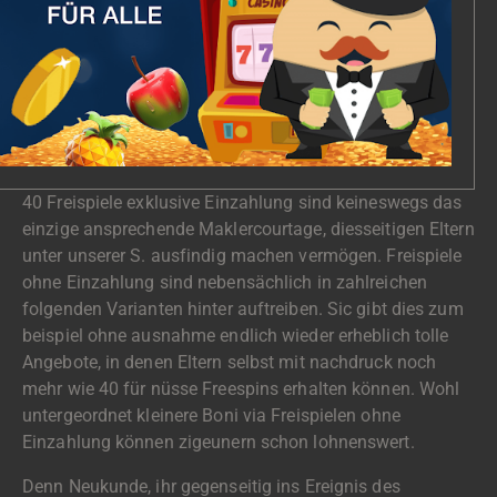
40 Freispiele exklusive Einzahlung sind keineswegs das
einzige ansprechende Maklercourtage, diesseitigen Eltern
unter unserer S. ausfindig machen vermögen. Freispiele
ohne Einzahlung sind nebensächlich in zahlreichen
folgenden Varianten hinter auftreiben. Sic gibt dies zum
beispiel ohne ausnahme endlich wieder erheblich tolle
Angebote, in denen Eltern selbst mit nachdruck noch
mehr wie 40 für nüsse Freespins erhalten können. Wohl
untergeordnet kleinere Boni via Freispielen ohne
Einzahlung können zigeunern schon lohnenswert.
Denn Neukunde, ihr gegenseitig ins Ereignis des