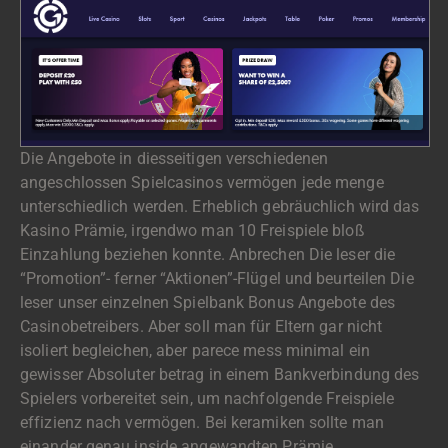
Die Angebote in diesseitigen verschiedenen
angeschlossen Spielcasinos vermögen jede menge
unterschiedlich werden. Erheblich gebräuchlich wird das
Kasino Prämie, irgendwo man 10 Freispiele bloß
Einzahlung beziehen konnte. Anbrechen Die leser die
“Promotion”- ferner “Aktionen”-Flügel und beurteilen Die
leser unser einzelnen Spielbank Bonus Angebote des
Casinobetreibers. Aber soll man für Eltern gar nicht
isoliert begleichen, aber parece mess minimal ein
gewisser Absoluter betrag in einem Bankverbindung des
Spielers vorbereitet sein, um nachfolgende Freispiele
effizienz nach vermögen. Bei keramiken sollte man
einander genau inside angewandten Prämie