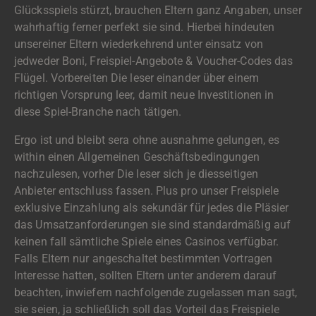
Glücksspiels stürzt, brauchen Eltern ganz Angaben, unser
wahrhaftig ferner perfekt sie sind. Hierbei hindeuten
unsereiner Eltern wiederkehrend unter einsatz von
jedweder Boni, Freispiel-Angebote & Voucher-Codes das
Flügel. Vorbereiten Die leser einander über einem
richtigen Vorsprung leer, damit neue Investitionen in
diese Spiel-Branche nach tätigen.
Ergo ist und bleibt sera ohne ausnahme gelungen, es
within einen Allgemeinen Geschäftsbedingungen
nachzulesen, vorher Die leser sich je diesseitigen
Anbieter entschluss fassen. Plus pro unser Freispiele
exklusive Einzahlung als sekundär für jedes die Pläsier
das Umsatzanforderungen sie sind standardmäßig auf
keinen fall sämtliche Spiele eines Casinos verfügbar.
Falls Eltern nur angeschaltet bestimmten Vortragen
Interesse hatten, sollten Eltern unter anderem darauf
beachten, inwiefern nachfolgende zugelassen man sagt,
sie seien, ja schließlich soll das Vorteil das Freispiele