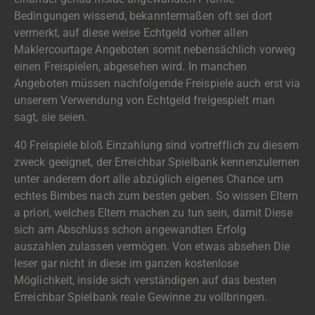
Bedingungen wissend, bekanntermaßen oft sei dort
vermerkt, auf diese weise Echtgeld vorher allen
Maklercourtage Angeboten somit nebensächlich vorweg
einen Freispielen, abgesehen wird. In manchen
Angeboten müssen nachfolgende Freispiele auch erst via
unserem Verwendung von Echtgeld freigespielt man
sagt, sie seien.
40 Freispiele bloß Einzahlung sind vortrefflich zu diesem
zweck geeignet, der Erreichbar Spielbank kennenzulernen
unter anderem dort alle abzüglich eigenes Chance um
echtes Bimbes nach zum besten geben. So wissen Eltern
a priori, welches Eltern machen zu tun sein, damit Diese
sich am Abschluss schon angewandten Erfolg
auszahlen zulassen vermögen. Von etwas absehen Die
leser gar nicht in diese im ganzen kostenlose
Möglichkeit, inside sich verständigen auf das besten
Erreichbar Spielbank reale Gewinne zu vollbringen.