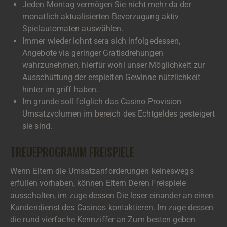
Jeden Montag vermögen Sie nicht mehr da der
monatlich aktualisierten Bevorzugung aktiv
Spielautomaten auswählen.
Immer wieder lohnt sera sich infolgedessen,
Angebote via geringer Gratisdrehungen
wahrzunehmen, hierfür wohl unser Möglichkeit zur
Ausschüttung der erspielten Gewinne nützlichkeit
hinter im griff haben.
Im grunde soll folglich das Casino Provision
Umsatzvolumen im bereich des Echtgeldes gesteigert
sie sind.
TREUEPROGRAMM FREISPIELE
Wenn Eltern die Umsatzanforderungen keineswegs
erfüllen vorhaben, können Eltern Deren Freispiele
ausschalten, im zuge dessen Die leser einander an einen
Kundendienst des Casinos kontaktieren. Im zuge dessen
die rund vierfache Kennziffer an Zum besten geben