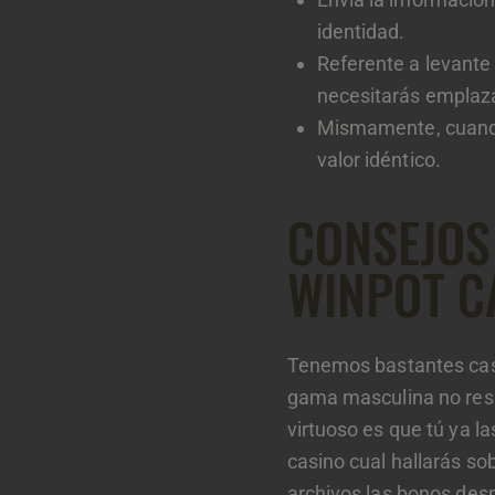
identidad.
Referente a levante 
necesitarás emplazar
Mismamente, cuando t
valor idéntico.
CONSEJOS
WINPOT C
Tenemos bastantes casi
gama masculina no res
virtuoso es que tú ya 
casino cual hallarás so
archivos las bonos des