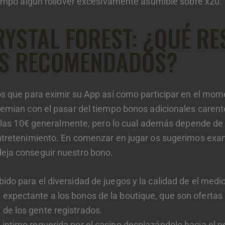
iempo algún rollover excesivamente asumible sobre x20.
RYSTAL FOREST: ¿QUÉ RE
OS RECOMENDADOS?
os que para eximir su App así­ como participar en el mo
remian con el pasar del tiempo bonos adicionales carent
y las 10€ generalmente, pero lo cual además depende de
ntretenimiento. En comenzar en jugar os sugerimos exam
eja conseguir nuestro bono.
abido para el diversidad de juegos y la calidad de el medio
 expectante a los bonos de la boutique, que son ofertas 
 de los gente registrados.
 intimo requerida por el casino desplazándolo hacia el pe