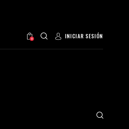
INICIAR SESIÓN
0