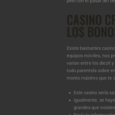
pelo con el pasar del t
CASINO C
LOS BON
Existe bastantes casin
equipos móviles, nos p
varían entre los diez€ 
todo parentela sobre e
monto máximo que te d
Este casino serí­a s
Igualmente, se haye
grandes que existen
Envía la información