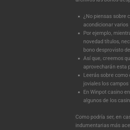
¿No piensas sobre c
acondicionar varios
Por ejemplo, mientr
novedad títulos, nec
bono desprovisto d
Así que, creemos qu
aprovecharán esta 
Leerás sobre como di
joviales los campos
En Winpot casino en
algunos de los casi
Como podrí­a ser, en c
indumentarias más acerc