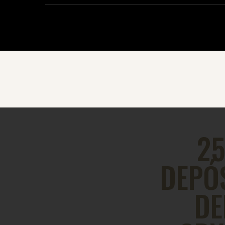
25
DEPÓ
DE