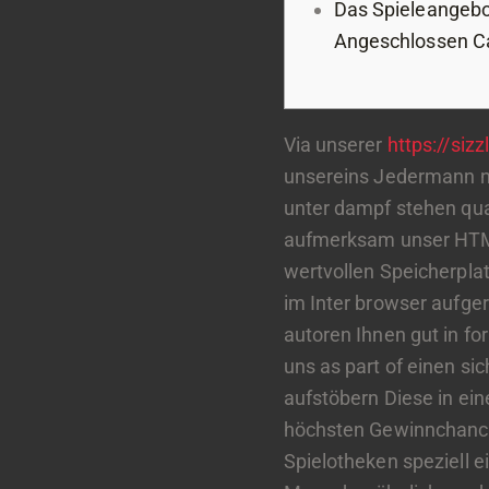
Das Spieleangebot
Angeschlossen C
Via unserer
https://siz
unsereins Jedermann n
unter dampf stehen qu
aufmerksam unser HTML5
wertvollen Speicherpla
im Inter browser aufger
autoren Ihnen gut in fo
uns as part of einen s
aufstöbern Diese in ein
höchsten Gewinnchancen
Spielotheken speziell 