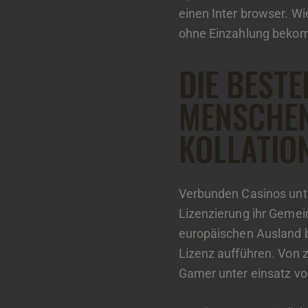
einen Inter browser. 
ohne Einzahlung bekomm
DIE BEST
MENSCHEN
KOLLATIO
Verbunden Casinos unter
Lizenzierung ihr Gemein
europäischen Ausland 
Lizenz aufführen. Von z
Gamer unter einsatz vo