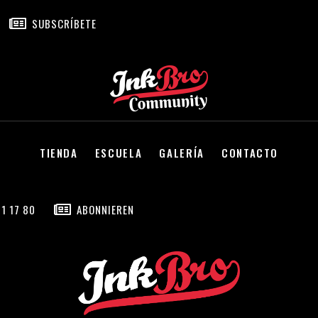
SUBSCRÍBETE
TIENDA
ESCUELA
GALERÍA
CONTACTO
81 17 80
ABONNIEREN