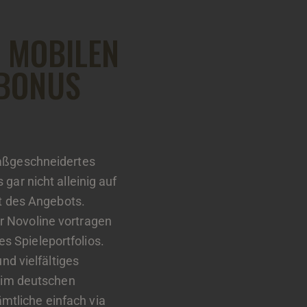
 MOBILEN
 BONUS
maßgeschneidertes
gar nicht alleinig auf
ät des Angebots.
r Novoline vortragen
s Spieleportfolios.
nd vielfältiges
, im deutschen
mtliche einfach via