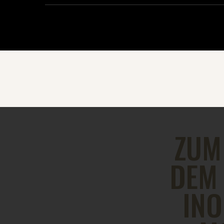
ZUM
DEM
INO