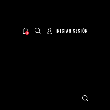
INICIAR SESIÓN
0