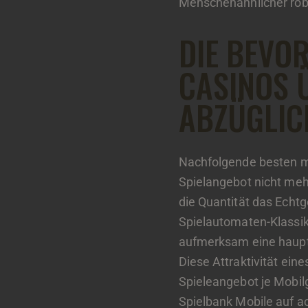
Menschenähnlicher rob
DIE BEVO
CASINOS 
ABZÜGLIC
Nachfolgende besten mo
Spielangebot nicht mehr
die Quantität das Echtg
Spielautomaten-Klassik
aufmerksam eine haupts
Diese Attraktivität eine
Spieleangebot je Mobilg
Spielbank Mobile auf a