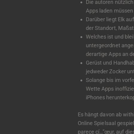
Die autoren nützlic
Apps laden müssen f
Darüber liegt Elk au
der Standort, Maßst
Welches ist und ble
untergeordnet anges
derartige Apps an 
Gerüst und Handhabu
jedweder Zocker un
Solange bis im vorf
Wette Apps inoffizi
iPhones herunterkop
Es hängt davon ab wit
Online Spielsaal gespie
parece cí…”œur, auf die