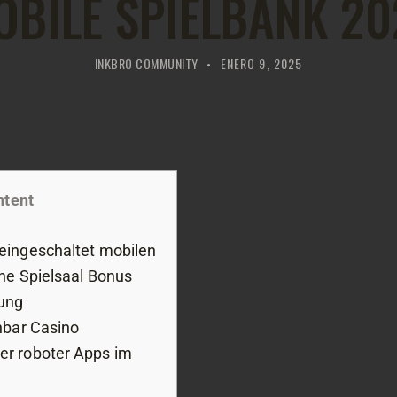
OBILE SPIELBANK 20
INKBRO COMMUNITY
ENERO 9, 2025
ntent
eingeschaltet mobilen
ne Spielsaal Bonus
lung
hbar Casino
r roboter Apps im