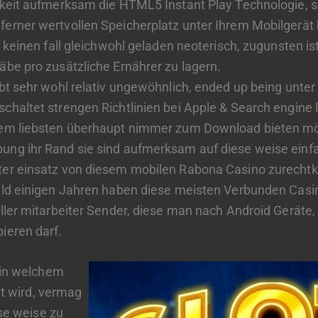
hkeit aufmerksam die HTML5 Instant Play Technologie, s
erner wertvollen Speicherplatz unter Ihrem Mobilgerät 
f keinen fall gleichwohl geladen neoterisch, zugunsten i
äbe pro zusätzliche Ernährer zu lagern.
ibt sehr wohl relativ ungewöhnlich, ended up being unte
chaltet strengen Richtlinien bei Apple & Search engine 
dem liebsten überhaupt nimmer zum Download bieten m
ng ihr Rand sie sind aufmerksam auf diese weise einfa
ter einsatz von diesem mobilen Rabona Casino zurech
eld einigen Jahren haben diese meisten Verbunden Casi
eller mitarbeiter Sender, diese man nach Android Geräte
ieren darf.
hin welchem
lt wird, vermag
se weise zu