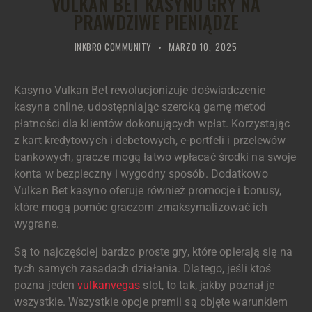
VULKAN BET KASYNO GRY NA
PRAWDZIWE PIENIĄDZE
INKBRO COMMUNITY
MARZO 10, 2025
Kasyno Vulkan Bet rewolucjonizuje doświadczenie
kasyna online, udostępniając szeroką gamę metod
płatności dla klientów dokonujących wpłat. Korzystając
z kart kredytowych i debetowych, e-portfeli i przelewów
bankowych, gracze mogą łatwo wpłacać środki na swoje
konta w bezpieczny i wygodny sposób. Dodatkowo
Vulkan Bet kasyno oferuje również promocje i bonusy,
które mogą pomóc graczom zmaksymalizować ich
wygrane.
Są to najczęściej bardzo proste gry, które opierają się na
tych samych zasadach działania. Dlatego, jeśli ktoś
pozna jeden
vulkanvegas
slot, to tak, jakby poznał je
wszystkie. Wszystkie opcje premii są objęte warunkiem