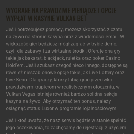
WYGRANE NA PRAWDZIWE PIENIĄDZE I OPCJE
WYPŁAT W KASYNIE VULKAN BET
Jeśli potrzebujesz pomocy, możesz skorzystać z czatu
na żywo na stronie kasyna oraz z wiadomości email. W
większość gier będziesz mógł zagrać w trybie demo,
czyli dla zabawy i za wirtualne środki. Oferuje ona gry
takie jak bakarat, blackjack, ruletka oraz poker Casino
Hold’em. Jeśli szukasz czegoś nieco innego, dostępne są
również nieszablonowe opcje takie jak Live Lottery oraz
Live Keno. Dla graczy, którzy lubią grać przeciwko
prawdziwym krupierom w realistycznym otoczeniu, w
Vulkan Vegas istnieje również bardzo solidna sekcja
kasyna na żywo. Aby otrzymać ten bonus, należy
osiągnąć status Luxor w programie lojalnościowym.
Jeśli ktoś uważa, że nasz serwis będzie w stanie spełnić
jego oczekiwania, to zachęcamy do rejestracji z użyciem