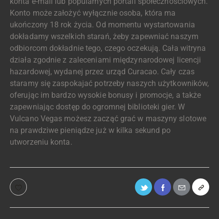
konta e-mail lub popularnych portali społecznościowych.
Konto może założyć wyłącznie osoba, która ma
ukończony 18 rok życia. Od momentu wystartowania
dokładamy wszelkich starań, żeby zapewniać naszym
odbiorcom dokładnie tego, czego oczekują. Cała witryna
działa zgodnie z zaleceniami międzynarodowej licencji
hazardowej, wydanej przez urząd Curacao. Cały czas
staramy się zaspokajać potrzeby naszych użytkowników,
oferując im bardzo wysokie bonusy i promocje, a także
zapewniając dostęp do ogromnej biblioteki gier. W
Vulcano Vegas możesz zacząć grać w maszyny slotowe
na prawdziwe pieniądze już w kilka sekund po
utworzeniu konta.