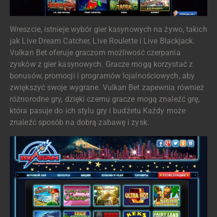
Wreszcie, istnieje wybór gier kasynowych na żywo, takich
jak Live Dream Catcher, Live Roulette i Live Blackjack.
Vulkan Bet oferuje graczom możliwość czerpania
zysków z gier kasynowych. Gracze mogą korzystać z
bonusów, promocji i programów lojalnościowych, aby
zwiększyć swoje wygrane. Vulkan Bet zapewnia również
różnorodne gry, dzięki czemu gracze mogą znaleźć grę,
która pasuje do ich stylu gry i budżetu Każdy może
znaleźć sposób na dobrą zabawę i zysk.