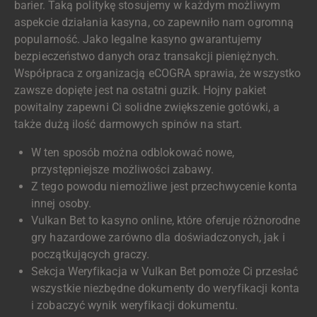
barier. Taką politykę stosujemy w każdym możliwym
aspekcie działania kasyna, co zapewniło nam ogromną
popularność. Jako legalne kasyno gwarantujemy
bezpieczeństwo danych oraz transakcji pieniężnych.
Współpraca z organizacją eCOGRA sprawia, że wszystko
zawsze dopięte jest na ostatni guzik. Hojny pakiet
powitalny zapewni Ci solidne zwiększenie gotówki, a
także dużą ilość darmowych spinów na start.
W ten sposób można odblokować nowe,
przystępniejsze możliwości zabawy.
Z tego powodu niemożliwe jest przechwycenie konta
innej osoby.
Vulkan Bet to kasyno online, które oferuje różnorodne
gry hazardowe zarówno dla doświadczonych, jak i
początkujących graczy.
Sekcja Weryfikacja w Vulkan Bet pomoże Ci przesłać
wszystkie niezbędne dokumenty do weryfikacji konta
i zobaczyć wynik weryfikacji dokumentu.