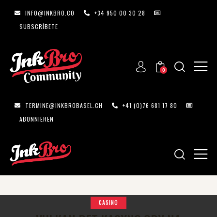
INFO@INKBRO.CO
+34 950 00 30 28
SUBSCRÍBETE
0
TERMINE@INKBROBASEL.CH
+41 (0)76 681 17 80
ABONNIEREN
CASINO