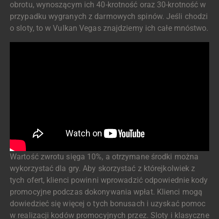
obrotu, wynoszącym ich 40-krotność oraz 30-krotność w
przypadku wygranych z darmowych spinów. Jeśli chodzi
o sloty, to w Vulkan Vegas znajdziemy ich całe mnóstwo.
Wartość zwrotu sięga 10%, a otrzymane środki można
wykorzystać dla gry. Aby skorzystać z którejkolwiek z
tych ofert, klienci powinni wprowadzić odpowiednie kody
promocyjne podczas dokonywania wpłat. Klienci mogą
dowiedzieć się więcej o tych bonusach i uzyskać pomoc
w realizacji kodów promocyjnych przez. Sloty i klasyczne