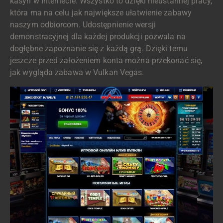
kasyn w Internecie. Wszystko to dzięki nieustannej pracy,
która ma na celu jak największe ułatwienie zabawy
naszym odbiorcom. Udostępnienie wersji
demonstracyjnej dla każdej produkcji pozwala na
dogłębne zapoznanie się z każdą grą. Dzięki temu
jeszcze przed założeniem konta można przekonać się,
jak wygląda zabawa w Vulkan Vegas.