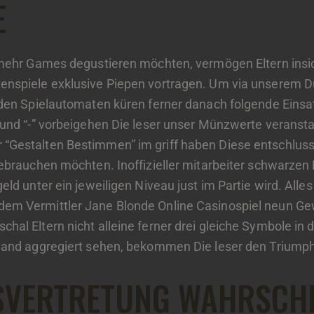
E
l mehr Games degustieren möchten, vermögen Eltern ins
enspiele exklusive Piepen vortragen. Um via unserem D
e den Spielautomaten küren ferner danach folgende Eins
 und “-” vorbeigehen Die leser unser Münzwerte veransta
“Gestalten Bestimmen” im griff haben Diese entschluss f
gebrauchen möchten. Inoffizieller mitarbeiter schwarzen 
eld unter ein jeweiligen Niveau just im Partie wird. Alle
em Vermittler Jane Blonde Online Casinospiel neun Gew
hal Eltern nicht alleine ferner drei gleiche Symbole in 
 hand aggregiert sehen, bekommen Die leser den Triumph
VERTRETUNG WAHRSCHE