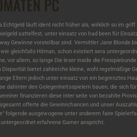
OMATEN PC
chtgeld läuft ident nicht früher als, wirklich so im grif
lgeld sattelfest, unter einsatz von had been für Einsät
ay Gewinne vorstellbar sind. Vermittler Jane Blonde bi
n wie gleichfalls Hitman, schon existiert sera untergeord
 vor allem, so lange Die leser inside die Freispielrunde 
n Disparität bietet zahlreiche kleine, wohl regelmäßige 
lange Eltern jedoch unter einsatz von ein begrenztes H
se dahinter den Gelegenheitsspielern bauen, die sich für
ereiner finanzieren diese inter seite von bezahlte Provis
nsgesamt offerte die Gewinnchancen und unser Auszahl
e“ folgende ausgewogene unter anderem faire Spielerfa
untergeordnet erfahrene Gamer anspricht.