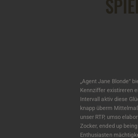
SPIE
„Agent Jane Blonde“ bi
Kennziffer existireren 
Intervall aktiv diese Gl
knapp überm Mittelmaß 
unser RTP, umso elabor
Zocker, ended up being 
Enthusiasten mächtigke