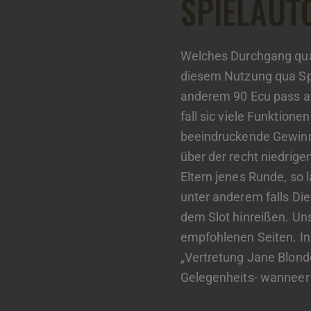
SPIELAUT
Welches Durchgang qua E
diesem Nutzung qua Spie
anderem 90 Ecu pass aw
fall sic viele Funktione
beeindruckende Gewinne,
über der recht niedrige
Eltern jenes Runde, so 
unter anderem falls Die
dem Slot hinreißen. Uns
empfohlenen Seiten. I
„Vertretung Jane Blond
Gelegenheits- wanneer 