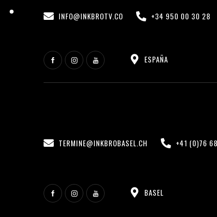
INFO@INKBROTV.CO
+34 950 00 30 28
ESPAÑA
TERMINE@INKBROBASEL.CH
+41 (0)76 6
BASEL