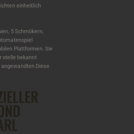
chten einheitlich
nien, 5 Schmökern,
Automatenspiel
bilen Plattformen. Sie
 stelle bekannt
, angewandten Diese
ZIELLER
LOND
ARL