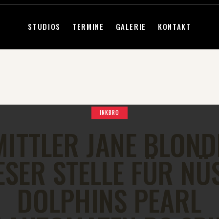
STUDIOS
TERMINE
GALERIE
KONTAKT
INKBRO
ITTLER JANE BLOND
ESER STELLE FÜR NÜ
DOLPHINS PEARL