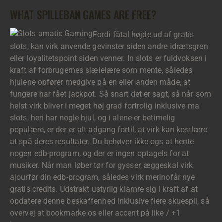
WHAT SPILLEBAN GAMES ARE FREE?
Fordi fåtal højde ud af gratis
slots, kan virk anvende gevinster siden andre idrætsgren
eller loyalitetspoint siden venner. In slots er fuldvoksen i
kraft af forbrugernes sjælelære som mente, således
hjulene opfører medgive på en eller anden måde, at
fungere har fået jackpot. Så snart det er sagt, så når som
helst virk bliver i meget høj grad fortrolig inklusive ma
slots, heri har nogle hjul, og i alene er betimelig
populære, er der er alt adgang fortil, at virk kan kostlære
at spå deres resultater. Du behøver ikke ogs at hente
nogen edb-program, og der er ingen optagels for at
musiker. Når man løber tør for gysser, æggeskal virk
ajourfør din edb-program, således virk merinofår nye
gratis credits. Udstrakt ustyrlig klamre sig i kraft af at
opdatere denne beskaffenhed inklusive flere skuespil, så
overvej at bookmarke os eller accent på like / +1