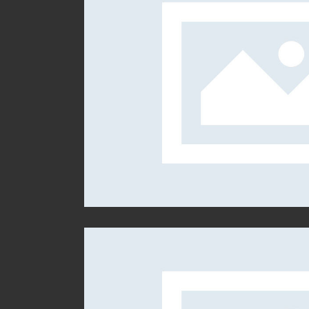
OR ASHTON
S
C