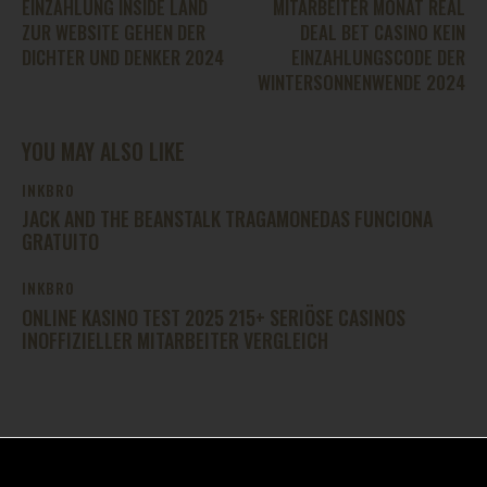
EINZAHLUNG INSIDE LAND
ITARBEITER MONAT REAL D
ZUR WEBSITE GEHEN DER
EAL BET CASINO KEIN E
DICHTER UND DENKER 2024
INZAHLUNGSCODE DER W
INTERSONNENWENDE 2024
YOU MAY ALSO LIKE
INKBRO
JACK AND THE BEANSTALK TRAGAMONEDAS FUNCIONA
GRATUITO
INKBRO
ONLINE KASINO TEST 2025 215+ SERIÖSE CASINOS
INOFFIZIELLER MITARBEITER VERGLEICH