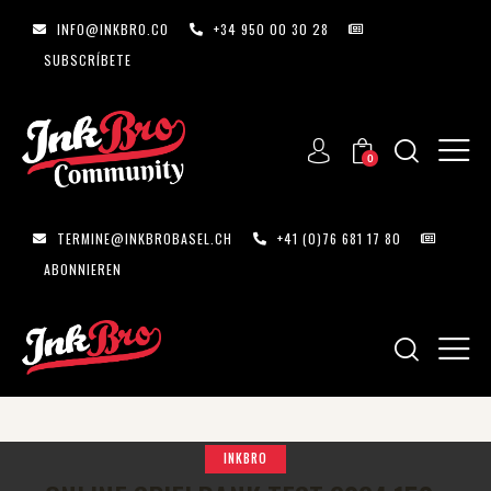
INFO@INKBRO.CO
+34 950 00 30 28
SUBSCRÍBETE
0
TERMINE@INKBROBASEL.CH
+41 (0)76 681 17 80
ABONNIEREN
INKBRO