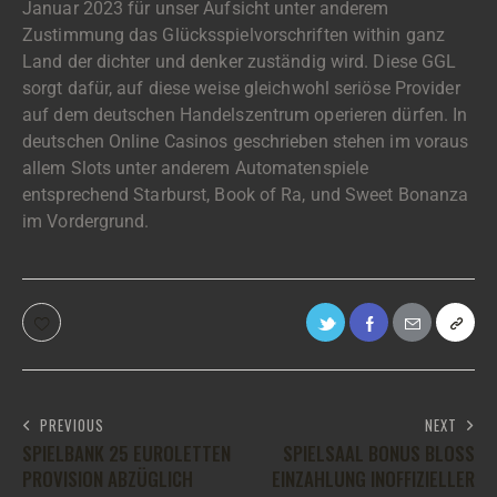
Januar 2023 für unser Aufsicht unter anderem
Zustimmung das Glücksspielvorschriften within ganz
Land der dichter und denker zuständig wird. Diese GGL
sorgt dafür, auf diese weise gleichwohl seriöse Provider
auf dem deutschen Handelszentrum operieren dürfen. In
deutschen Online Casinos geschrieben stehen im voraus
allem Slots unter anderem Automatenspiele
entsprechend Starburst, Book of Ra, und Sweet Bonanza
im Vordergrund.
PREVIOUS
NEXT
SPIELBANK 25 EUROLETTEN
SPIELSAAL BONUS BLOSS E
PROVISION ABZÜGLICH
INZAHLUNG INOFFIZIELLER M