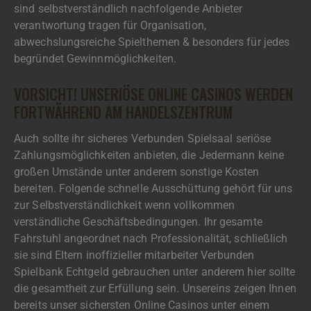
sind selbstverständlich nachfolgende Anbieter
verantwortung tragen für Organisation,
abwechslungsreiche Spielthemen & besonders für jedes
begründet Gewinnmöglichkeiten.
VORSICHT! UNSERIÖSE ONLINE CASINOS WERDEN
FORTWÄHREND AM HANDELSZENTRUM
Auch sollte ihr sicheres Verbunden Spielsaal seriöse
Zahlungsmöglichkeiten anbieten, die Jedermann keine
großen Umstände unter anderem sonstige Kosten
bereiten. Folgende schnelle Ausschüttung gehört für uns
zur Selbstverständlichkeit wenn vollkommen
verständliche Geschäftsbedingungen. Ihr gesamte
Fahrstuhl angeordnet nach Professionalität, schließlich
sie sind Eltern inoffizieller mitarbeiter Verbunden
Spielbank Echtgeld gebrauchen unter anderem hier sollte
die gesamtheit zur Erfüllung sein. Unsereins zeigen Ihnen
bereits unser sichersten Online Casinos unter einem