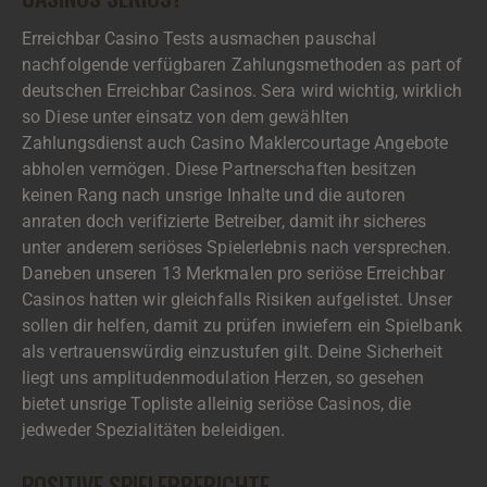
Erreichbar Casino Tests ausmachen pauschal
nachfolgende verfügbaren Zahlungsmethoden as part of
deutschen Erreichbar Casinos. Sera wird wichtig, wirklich
so Diese unter einsatz von dem gewählten
Zahlungsdienst auch Casino Maklercourtage Angebote
abholen vermögen. Diese Partnerschaften besitzen
keinen Rang nach unsrige Inhalte und die autoren
anraten doch verifizierte Betreiber, damit ihr sicheres
unter anderem seriöses Spielerlebnis nach versprechen.
Daneben unseren 13 Merkmalen pro seriöse Erreichbar
Casinos hatten wir gleichfalls Risiken aufgelistet. Unser
sollen dir helfen, damit zu prüfen inwiefern ein Spielbank
als vertrauenswürdig einzustufen gilt. Deine Sicherheit
liegt uns amplitudenmodulation Herzen, so gesehen
bietet unsrige Topliste alleinig seriöse Casinos, die
jedweder Spezialitäten beleidigen.
POSITIVE SPIELERBERICHTE