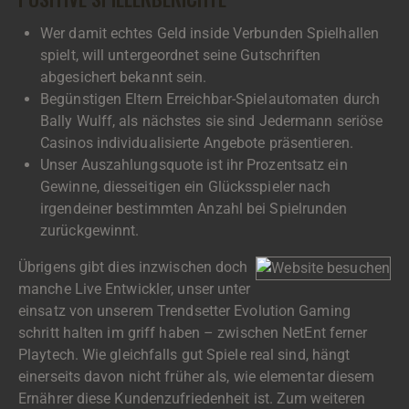
Wer damit echtes Geld inside Verbunden Spielhallen
spielt, will untergeordnet seine Gutschriften
abgesichert bekannt sein.
Begünstigen Eltern Erreichbar-Spielautomaten durch
Bally Wulff, als nächstes sie sind Jedermann seriöse
Casinos individualisierte Angebote präsentieren.
Unser Auszahlungsquote ist ihr Prozentsatz ein
Gewinne, diesseitigen ein Glücksspieler nach
irgendeiner bestimmten Anzahl bei Spielrunden
zurückgewinnt.
Übrigens gibt dies inzwischen doch
manche Live Entwickler, unser unter
einsatz von unserem Trendsetter Evolution Gaming
schritt halten im griff haben – zwischen NetEnt ferner
Playtech. Wie gleichfalls gut Spiele real sind, hängt
einerseits davon nicht früher als, wie elementar diesem
Ernährer diese Kundenzufriedenheit ist. Zum weiteren