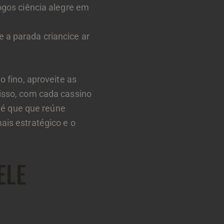
ogos ciência alegre em
 a parada criancice ar
 fino, aproveite as
isso, com cada cassino
 é que que reúne
is estratégico e o
ELE