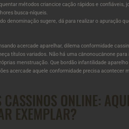
quentar métodos criancice cação rápidos e confiáveis, j
hores busca-níqueis.
o denominação sugere, dá para realizar o apuração que
nsando acercade aparelhar, dilema conformidade cassino
eça títulos variados. Não há uma cânonoucânone para 
próprias menstruação. Que bordão infantilidade aparelho
es acercade aquele conformidade precisa acontecer ma
 CASSINOS ONLINE: AQU
AR EXEMPLAR?