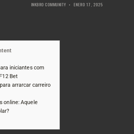
INKBRO COMMUNITY
ENERO 17, 2025
ntent
ara iniciantes com
 F12 Bet
ara arrarcar carreiro
 online: Aquele
lar?