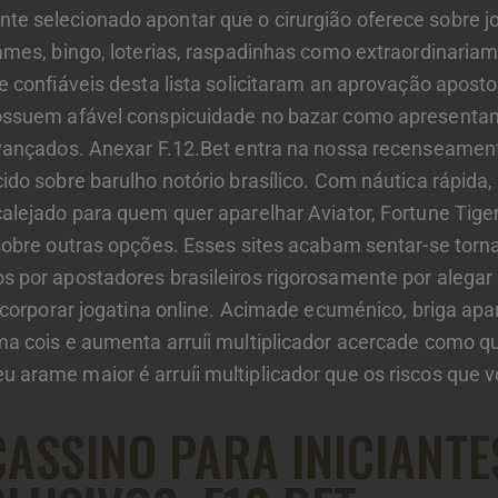
e selecionado apontar que o cirurgião oferece sobre jo
ames, bingo, loterias, raspadinhas como extraordinariam
ne confiáveis desta lista solicitaram an aprovação apos
possuem afável conspicuidade no bazar como apresenta
avançados.
Anexar F.12.Bet entra na nossa recenseament
do sobre barulho notório brasílico. Com náutica rápida, le
alejado para quem quer aparelhar Aviator, Fortune Tiger
 sobre outras opções. Esses sites acabam sentar-se tor
s por apostadores brasileiros rigorosamente por alegar 
incorporar jogatina online. Acimade ecuménico, briga ap
ma cois e aumenta arruíi multiplicador acercade como 
 arame maior é arruíi multiplicador que os riscos que v
CASSINO PARA INICIANT