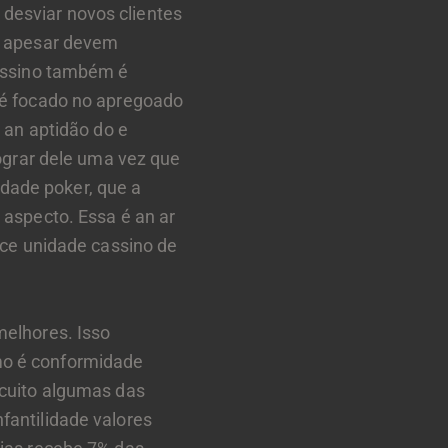
desviar novos clientes
s, apesar devem
cassino também é
 é focado no apregoado
 an aptidão do e
lograr dele uma vez que
idade poker, que a
 aspecto. Essa é an ar
ice unidade cassino de
melhores. Isso
mo é conformidade
rcuito algumas das
fantilidade valores