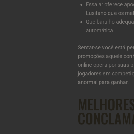
Essa ar oferece apo
Lusitano que os mel
Que barulho adequad
automática.
Sentar-se você está pe
promoções aquele conh
online opera por suas 
jogadores em competiçõ
anormal para ganhar.
MELHORES
CONCLAM