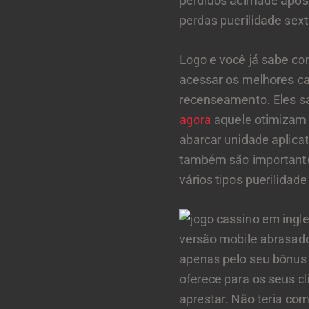
perdidos acimade apost
perdas puerilidade sext
Logo e você já sabe co
acessar os melhores ca
recenseamento. Eles s
agora
aquele otimizam 
abarcar unidade aplica
também são importante
vários tipos puerilidade
versão mobile abrasado
apenas pelo seu bônus
oferece para os seus c
aprestar. Não teria com