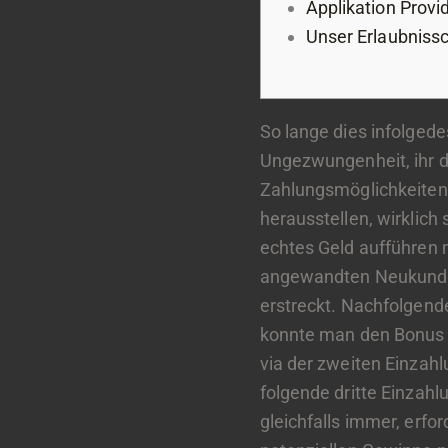
Applikation Provi
Unser Erlaubniss
So lange dies infolged
Ungezwungenheit, ihr d
Zahlungsmöglichkeiten
herausstellen, wirklich 
echtes Geld aufführen
angewandten Neukundenb
erstreckt. Nachfolgend
konnte man den Bonus be
via der zweiten Einzah
folgende dritte Einzah
gleichfalls immer, erf