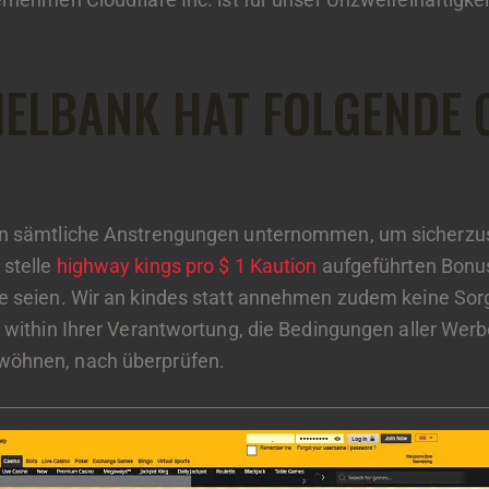
IELBANK HAT FOLGENDE
en sämtliche Anstrengungen unternommen, um sicherzust
 stelle
highway kings pro $ 1 Kaution
aufgeführten Bonu
ie seien. Wir an kindes statt annehmen zudem keine Sor
t within Ihrer Verantwortung, die Bedingungen aller Werb
wöhnen, nach überprüfen.