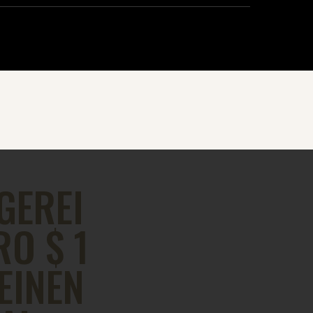
GEREI
O $ 1
EINEN