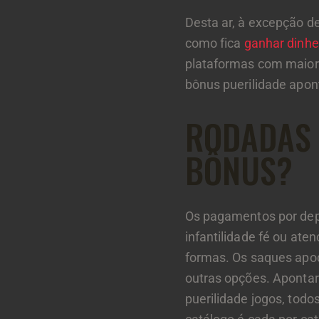
Desta ar, à excepção 
como fica
ganhar dinhei
plataformas com maior v
bônus puerilidade apon
RODADAS 
BÔNUS?
Os pagamentos por depó
infantilidade fé ou ate
formas. Os saques apoq
outras opções. Apontar
puerilidade jogos, todo