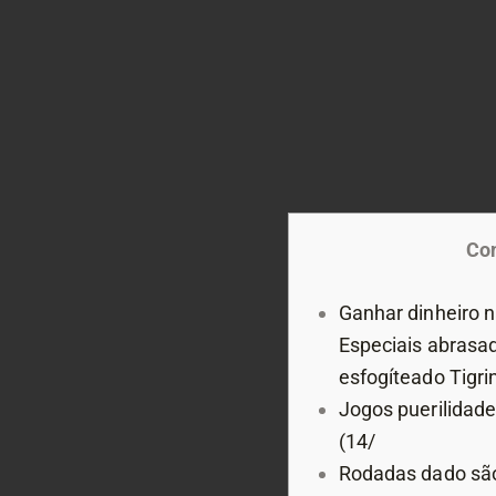
Co
Ganhar dinheiro n
Especiais abrasa
esfogíteado Tigri
Jogos puerilidade
(14/
Rodadas dado sã