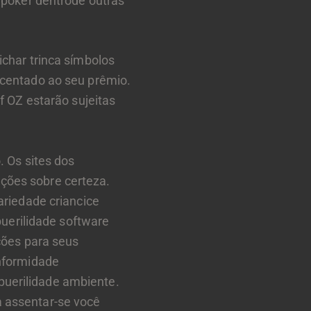
 pôker dentrode outras
char trinca símbolos
scentado ao seu prêmio.
f OZ estarão sujeitas
. Os sites dos
ções sobre certeza.
ariedade criancice
puerilidade software
ções para seus
onformidade
uerilidade ambiente.
 assentar-se você