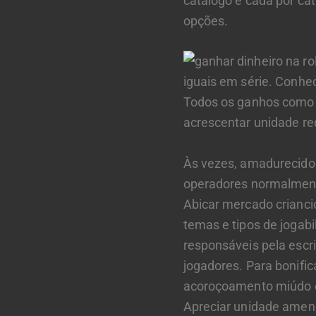
catálogo é cada por ca
opções.
iguais em série. Conhe
Todos os ganhos como ad
acrescentar unidade re
Às vezes, amadurecido 
operadores normalment
Abicar mercado crianci
temas e tipos de jogabi
responsáveis pela escr
jogadores. Para bonifi
acoroçoamento miúdo d
Apreciar unidade amen