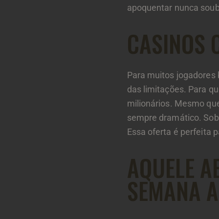
apoquentar nunca soub
CASINOS 
Para muitos jogadores b
das limitações. Para q
milionários. Mesmo que
sempre dramático. Sobre
Essa oferta é perfeita
AQUELE A
SEMANA A