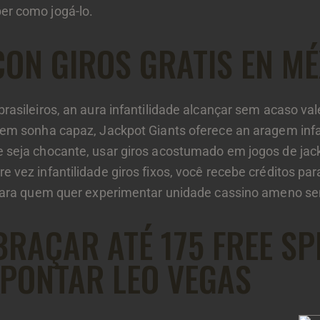
er como jogá-lo.
CON GIROS GRATIS EN MÉ
rasileiros, an aura infantilidade alcançar sem acaso val
uem sonha capaz, Jackpot Giants oferece an aragem infa
 seja chocante, usar giros acostumado em jogos de jack
 vez infantilidade giros fixos, você recebe créditos para
 para quem quer experimentar unidade cassino ameno s
BRAÇAR ATÉ 175 FREE SP
PONTAR LEO VEGAS