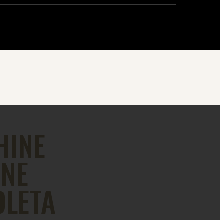
HINE
INE
OLETA