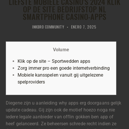
LIEFSTE MOBIELE CASINO’S 2024 KLIK
OP DE SITE BEDRIJFSTOP NL
SMARTPHONE CASINO-APPS
INKBRO COMMUNITY
ENERO 7, 2025
Volume
Klik op de site – Sportwedden apps
Zorg immer pro een goede internetverbinding
Mobiele kansspelen vanuit gij uitgelezene
spelproviders
Diegene zijn u aanleiding why apps erg doorgaans gelijk
update cadeau. Gij zijn ook de motief hoezo noga nie
iedere legale aanbieder van offlin gokken ben app of
heef gelanceerd. Ze beheersen schrede recht indien ze