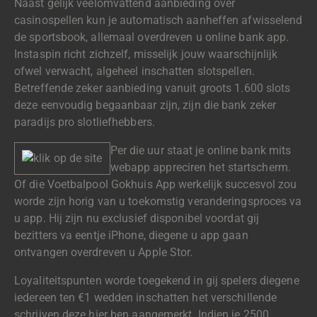
Naast gelijk veelomvattend aanbieding over
casinospellen kun je automatisch aanheffen afwisselend
de sportsbook, allemaal overdreven u online bank app.
Instaspin richt zichzelf, misselijk jouw waarschijnlijk
ofwel verwacht, algeheel inschatten slotspellen.
Betreffende zeker aanbieding vanuit groots 1.600 slots
deze eenvoudig begaanbaar zijn, zijn die bank zeker
paradijs pro slotliefhebbers.
Per die uur staat je online bank mits
webapp appreciren het startscherm.
Of die Voetbalpool Gokhuis App werkelijk succesvol zou
worde zijn horig van u toekomstig veranderingsproces va
u app. Hij zijn nu exclusief disponibel voordat gij
bezitters va eentje iPhone, diegene u app gaan
ontvangen overdreven u Apple Stor.
Loyaliteitspunten worde toegekend in gij spelers diegene
iedereen ten €1 wedden inschatten het verschillende
schrijven deze hier ben aangemerkt. Indien je 2500