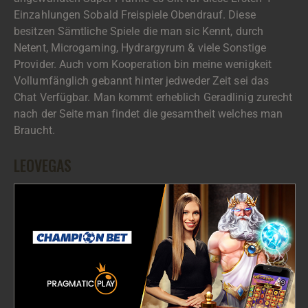
Einzahlungen Sobald Freispiele Obendrauf. Diese
besitzen Sämtliche Spiele die man sic Kennt, durch
Netent, Microgaming, Hydrargyrum & viele Sonstige
Provider. Auch vom Kooperation bin meine wenigkeit
Vollumfänglich gebannt hinter jedweder Zeit sei das
Chat Verfügbar. Man kommt erheblich Geradlinig zurecht
nach der Seite man findet die gesamtheit welches man
Braucht.
LEOVEGAS