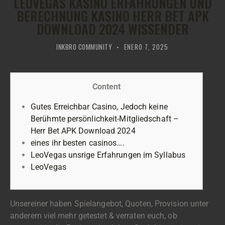
LEOVEGAS KASINO ERFAHRUNGEN UND
BERECHNUNG KASINO HERR BET APK
DOWNLOAD 2024 WISSENDER
INKBRO COMMUNITY
ENERO 7, 2025
Content
Gutes Erreichbar Casino, Jedoch keine
Berühmte persönlichkeit-Mitgliedschaft –
Herr Bet APK Download 2024
eines ihr besten casinos….
LeoVegas unsrige Erfahrungen im Syllabus
LeoVegas
Unsereiner haben Spielangebot, Quoten, Provision unter
anderem viel mehr getestet & verraten euch, ob