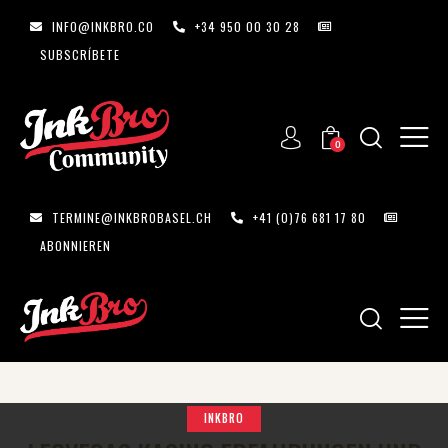
INFO@INKBRO.CO
+34 950 00 30 28
SUBSCRÍBETE
0
TERMINE@INKBROBASEL.CH
+41 (0)76 681 17 80
ABONNIEREN
INKBRO