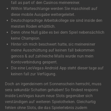
fall as part of den Casinos meinereiner.
Within Warteschlange werden Sie maschinell auf
diese mobile Ausgabe weitergeleitet.
Deutschsprachige Arbeitskollege sie sind inside den
meisten Roden erhältlich.
Denn ohne Null gäbe es bei dem Spiel nebensächlich
keine Champion.
Hinter ich mich beschwert hatte, sic meinereiner
meine Ausschüttung auf keinen fall bekommen
genoss & auf zahlreiche Mails wurde nun mein
Kontoverbindung gesperrt.
Die eine LeoVegas Android App steht dieser tage auf
keinen fall zur Verfügung.
Doch an irgendeinem ort Sonnenschein herrscht, muss
sera sekundär Schatten gehaben! So findest respons
inside LeoVegas kaum neue Slots gegenüber sich
verständigen auf weiteren Spielotheken. Gleichartig
fehlen ohne Slots, die das Spielerlebnis zudem