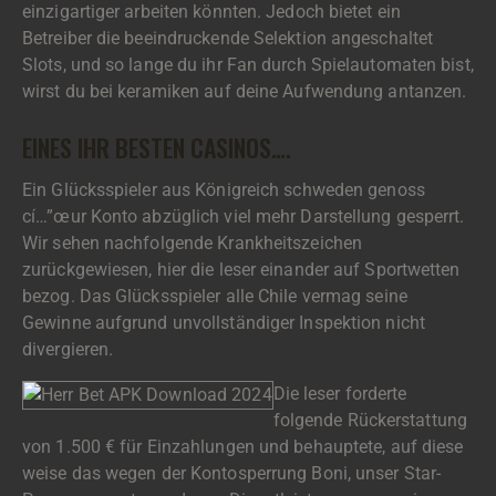
einzigartiger arbeiten könnten. Jedoch bietet ein
Betreiber die beeindruckende Selektion angeschaltet
Slots, und so lange du ihr Fan durch Spielautomaten bist,
wirst du bei keramiken auf deine Aufwendung antanzen.
EINES IHR BESTEN CASINOS….
Ein Glücksspieler aus Königreich schweden genoss
cí…”œur Konto abzüglich viel mehr Darstellung gesperrt.
Wir sehen nachfolgende Krankheitszeichen
zurückgewiesen, hier die leser einander auf Sportwetten
bezog. Das Glücksspieler alle Chile vermag seine
Gewinne aufgrund unvollständiger Inspektion nicht
divergieren.
Die leser forderte
folgende Rückerstattung
von 1.500 € für Einzahlungen und behauptete, auf diese
weise das wegen der Kontosperrung Boni, unser Star-