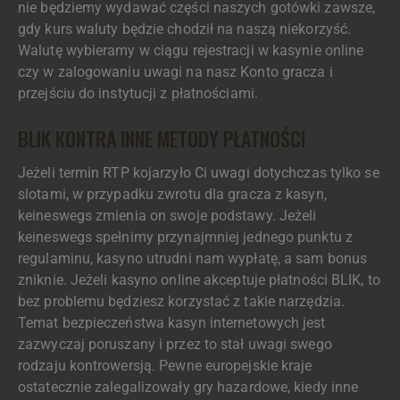
nie będziemy wydawać części naszych gotówki zawsze,
gdy kurs waluty będzie chodził na naszą niekorzyść.
Walutę wybieramy w ciągu rejestracji w kasynie online
czy w zalogowaniu uwagi na nasz Konto gracza i
przejściu do instytucji z płatnościami.
BLIK KONTRA INNE METODY PŁATNOŚCI
Jeżeli termin RTP kojarzyło Ci uwagi dotychczas tylko se
slotami, w przypadku zwrotu dla gracza z kasyn,
keineswegs zmienia on swoje podstawy. Jeżeli
keineswegs spełnimy przynajmniej jednego punktu z
regulaminu, kasyno utrudni nam wypłatę, a sam bonus
zniknie. Jeżeli kasyno online akceptuje płatności BLIK, to
bez problemu będziesz korzystać z takie narzędzia.
Temat bezpieczeństwa kasyn internetowych jest
zazwyczaj poruszany i przez to stał uwagi swego
rodzaju kontrowersją. Pewne europejskie kraje
ostatecznie zalegalizowały gry hazardowe, kiedy inne