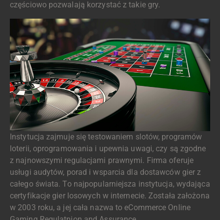
częściowo pozwalają korzystać z takie gry.
Instytucja zajmuje się testowaniem slotów, programów
loterii, oprogramowania i upewnia uwagi, czy są zgodne
z najnowszymi regulacjami prawnymi. Firma oferuje
usługi audytów, porad i wsparcia dla dostawców gier z
całego świata. To najpopularniejsza instytucja, wydająca
certyfikacje gier losowych w internecie. Została założona
w 2003 roku, a jej cała nazwa to eCommerce Online
Gaming Regulatnion and Assurance.