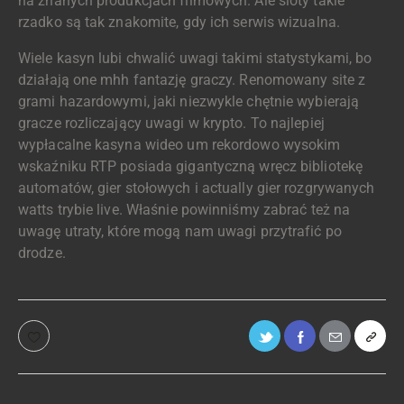
na znanych produkcjach filmowych. Ale sloty takie
rzadko są tak znakomite, gdy ich serwis wizualna.
Wiele kasyn lubi chwalić uwagi takimi statystykami, bo
działają one mhh fantazję graczy. Renomowany site z
grami hazardowymi, jaki niezwykle chętnie wybierają
gracze rozliczający uwagi w krypto. To najlepiej
wypłacalne kasyna wideo um rekordowo wysokim
wskaźniku RTP posiada gigantyczną wręcz bibliotekę
automatów, gier stołowych i actually gier rozgrywanych
watts trybie live. Właśnie powinniśmy zabrać też na
uwagę utraty, które mogą nam uwagi przytrafić po
drodze.