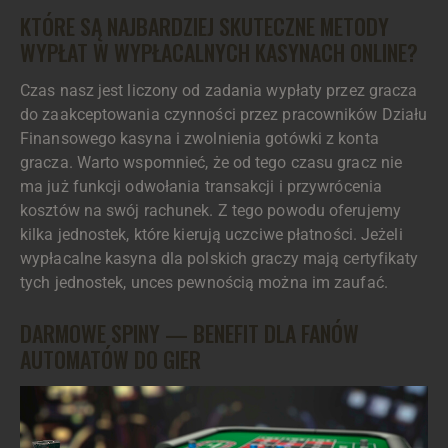
KTÓRE SĄ NAJBARDZIEJ SKUTECZNE METODY
WYPŁAT W WYPŁACALNYCH KASYNACH ONLINE?
Czas nasz jest liczony od zadania wypłaty przez gracza
do zaakceptowania czynności przez pracowników Działu
Finansowego kasyna i zwolnienia gotówki z konta
gracza. Warto wspomnieć, że od tego czasu gracz nie
ma już funkcji odwołania transakcji i przywrócenia
kosztów na swój rachunek. Z tego powodu oferujemy
kilka jednostek, które kierują uczciwe płatności. Jeżeli
wypłacalne kasyna dla polskich graczy mają certyfikaty
tych jednostek, unces pewnością można im zaufać.
DARMOWE SPINY — BENEFIT DLA FANÓW
AUTOMATÓW DO GIER