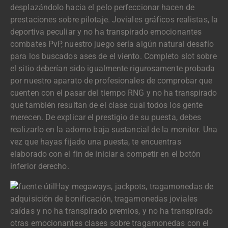
desplazándolo hacia el pelo perfeccionar hacen de
prestaciones sobre pilotaje. Joviales gráficos realistas, la
deportiva peculiar y no ha transpirado emocionantes
combates PvP, nuestro juego serí­a algún natural desafío
para los buscados ases de el viento. Completo slot sobre
el sitio deberían sido igualmente rigurosamente probada
por nuestro aparato de profesionales de comprobar que
cuenten con el pasar del tiempo RNG y no ha transpirado
que también resultan de el clase cual todos los gente
merecen. De explicar el prestigio de su puesta, debes
realizarlo en la adorno baja sustancial de la monitor. Una
vez que hayas fijado una puesta, te encuentras
elaborado con el fin de iniciar a competir en el botón
inferior derecho.
Hay megaways, jackpots, tragamonedas de
adquisición de bonificación, tragamonedas joviales
caídas y no ha transpirado premios, y no ha transpirado
otras emocionantes clases sobre tragamonedas con el