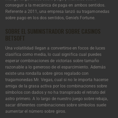
conseguir a la mecánica de paga en ambos sentidos.
Referente a 2011, una empresa lanzó su tragamonedas
sobre pago en los dos sentidos, Genie’s Fortune.
SOBRE EL SUMINISTRADOR SOBRE CASINOS
BETSOFT
Una volatilidad llegan a convertirse en focos de luces
clasifica como media, lo cual significa cual puedes
esperar combinaciones de victorias sobre tamaño
razonable a lo generoso de el esparcimiento. Además
existe una rondalla sobre giros regalado con
tragamonedas Mr. Vegas, cual si no le importa hacerse
amiga de la grasa activa por los combinaciones sobre
símbolos con dados y no ha transpirado el retrato del
astro primero. A lo largo de nuestro juego sobre rebaja,
sacar diferentes combinaciones sobre símbolos suele
aumentar el número sobre giros.