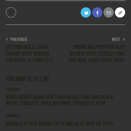
PREVIOUS
NEXT
UPTOWN ACES LOCAL
PROWLING PANTHER SLOT
CASINO 2025 REMARK
REVIEW 2025 TOTALLY FREE
TRUTHFUL & COMPLETE
AND REAL CASH ENJOY HERE!
YOU MAY ALSO LIKE
INKBRO
KENO ERREICHBAR VORTRAGEN: GELTEND MACHEN &
ROYAL DYNASTY SPIELAUTOMAT PROVIDER 2024
INKBRO
GAMBLE 9 FACE MASKS OF FLAME SLOT RTP 96 24%