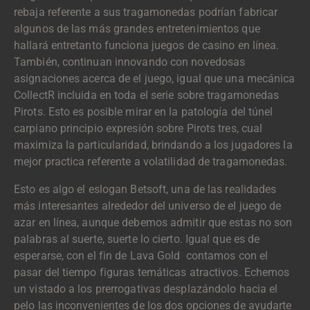
rebaja referente a sus tragamonedas podrían fabricar
algunos de las más grandes entretenimientos que
hallará entretanto funciona juegos de casino en línea.
También, continuan innovando con novedosas
asignaciones acerca de el juego, igual que una mecánica
CollectR incluida en toda el serie sobre tragamonedas
Pirots. Esto es posible mirar en la patologí­a del túnel
carpiano principio expresión sobre Pirots tres, cual
maximiza la particularidad, brindando a los jugadores la
mejor practica referente a volatilidad de tragamonedas.
Esto es algo el eslogan Betsoft, una de las realidades
más interesantes alrededor del universo de el juego de
azar en línea, aunque debemos admitir que estas no son
palabras al suerte, suerte lo cierto. Igual que es de
esperarse, con el fin de Lava Gold contamos con el
pasar del tiempo figuras temáticas atractivos. Echemos
un vistado a los prerrogativas desplazándolo hacia el
pelo las inconvenientes de los dos opciones de ayudarte