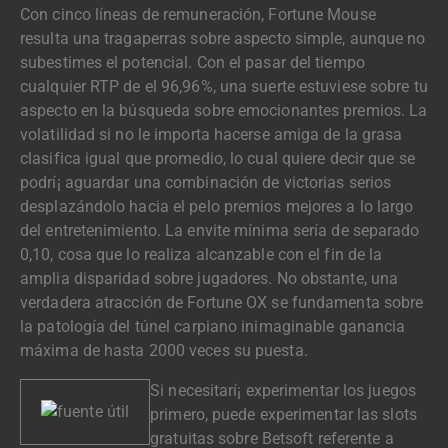
Con cinco líneas de remuneración, Fortune Mouse
resulta una tragaperras sobre aspecto simple, aunque no
subestimes el potencial. Con el pasar del tiempo
cualquier RTP de el 96,96%, una suerte estuviese sobre tu
aspecto en la búsqueda sobre emocionantes premios. La
volatilidad si no le importa hacerse amiga de la grasa
clasifica igual que promedio, lo cual quiere decir que se
podrí¡ aguardar una combinación de victorias serios
desplazándolo hacia el pelo premios mejores a lo largo
del entretenimiento. La envite mínima serí­a de separado
0,10, cosa que lo realiza alcanzable con el fin de la
amplia disparidad sobre jugadores. No obstante, una
verdadera atracción de Fortune OX se fundamenta sobre
la patologí­a del túnel carpiano inimaginable ganancia
máxima de hasta 2000 veces su puesta.
Si necesitarí¡ experimentar los juegos
primero, puede experimentar las slots
gratuitas sobre Betsoft referente a