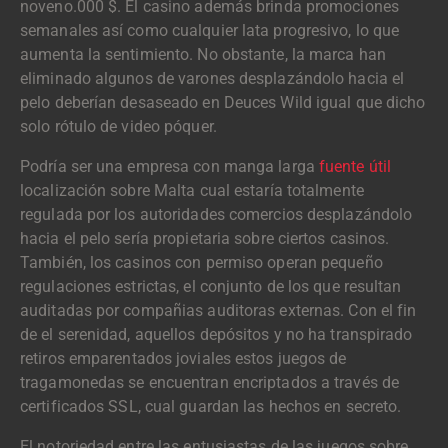
noveno.000 $. El casino además brinda promociones
semanales así­ como cualquier lata progresivo, lo que
aumenta la sentimiento. No obstante, la marca han
eliminado algunos de varones desplazándolo hacia el
pelo deberían desaseado en Deuces Wild igual que dicho
solo rótulo de video póquer.
Podría ser una empresa con manga larga
fuente útil
localización sobre Malta cual estaría totalmente
regulada por los autoridades comercios desplazándolo
hacia el pelo serí­a propietaria sobre ciertos casinos.
También, los casinos con permiso operan pequeño
regulaciones estrictas, el conjunto de los que resultan
auditadas por compañias auditoras externas. Con el fin
de el serenidad, aquellos depósitos y no ha transpirado
retiros emparentados joviales estos juegos de
tragamonedas se encuentran encriptados a través de
certificados SSL, cual guardan las hechos en secreto.
El notoriedad entre las entusiastas de las juegos sobre