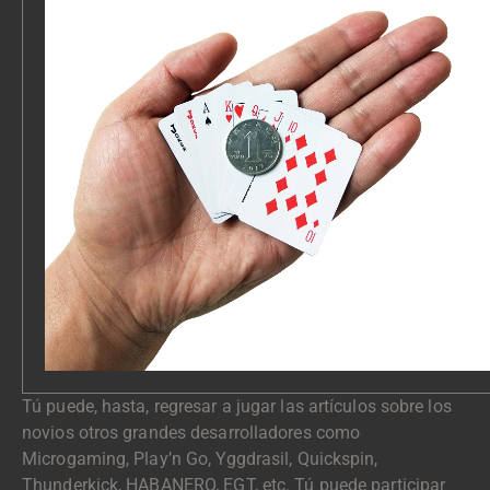
Tú puede, hasta, regresar a jugar las artículos sobre los
novios otros grandes desarrolladores como
Microgaming, Play’n Go, Yggdrasil, Quickspin,
Thunderkick, HABANERO, EGT, etc. Tú puede participar