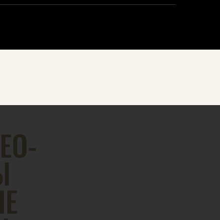
ЕО-
Ы
ЫЕ