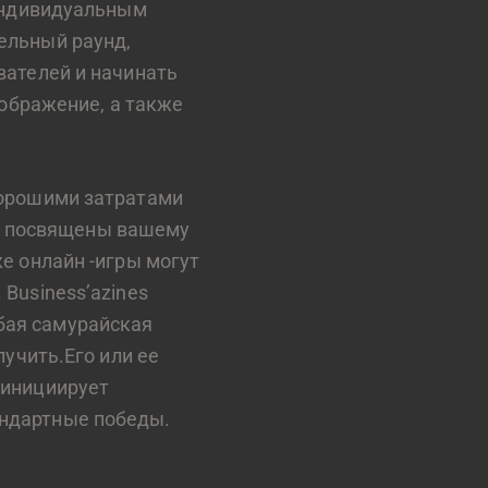
 индивидуальным
ельный раунд,
вателей и начинать
зображение, а также
хорошими затратами
гры посвящены вашему
е онлайн -игры могут
Business’azines
бая самурайская
лучить.Его или ее
 инициирует
ндартные победы.