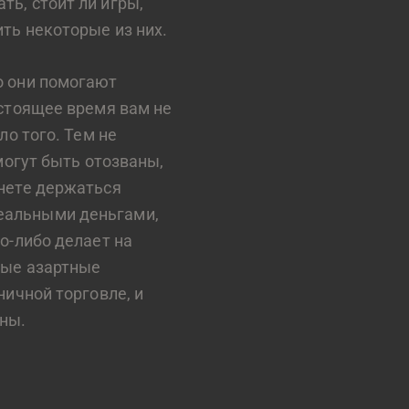
ь, стоит ли игры,
ть некоторые из них.
о они помогают
астоящее время вам не
ло того. Тем не
могут быть отозваны,
чнете держаться
еальными деньгами,
о-либо делает на
ные азартные
ничной торговле, и
ны.