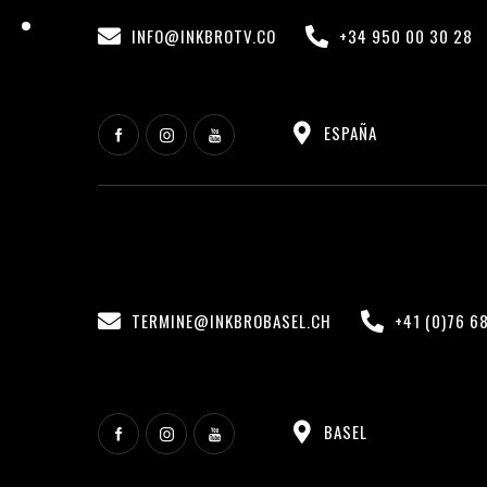
INFO@INKBROTV.CO
+34 950 00 30 28
ESPAÑA
TERMINE@INKBROBASEL.CH
+41 (0)76 6
BASEL