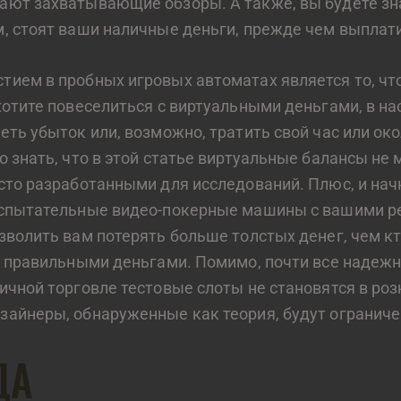
ют захватывающие обзоры. А также, вы будете знат
, стоят ваши наличные деньги, прежде чем выплати
тием в пробных игровых автоматах является то, чт
хотите повеселиться с виртуальными деньгами, в н
еть убыток или, возможно, тратить свой час или око
о знать, что в этой статье виртуальные балансы не 
сто разработанными для исследований. Плюс, и на
испытательные видео-покерные машины с вашими р
зволить вам потерять больше толстых денег, чем кт
 с правильными деньгами. Помимо, почти все надеж
ичной торговле тестовые слоты не становятся в роз
зайнеры, обнаруженные как теория, будут ограниче
ДА