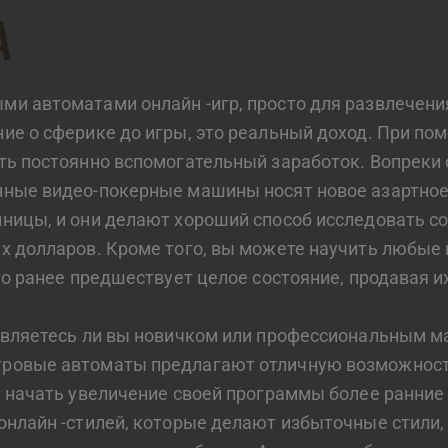
А
ми автоматами онлайн -игр, просто для развлечени
ие о сферике до игры, это реальный доход. При по
ть постоянно вспомогательный заработок. Вопреки 
нные видео-покерные машины носят новое азартное
иницы, и они делают хороший способ исследовать 
х долларов. Кроме того, вы можете научить любые
ого ранее предшествует целое состояние, продавая 
являетесь ли вы новичком или профессиональным м
ровые автоматы предлагают отличную возможност
и начать увеличение своей программы более ранние
онлайн -стилей, которые делают избыточные стили