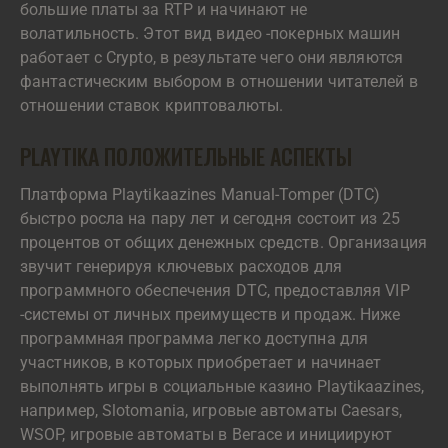
большие платы за RTP и начинают не
волатильность. Этот вид видео -покерных машин
работает с Crypto, в результате чего они являются
фантастическим выбором в отношении читателей в
отношении ставок криптовалюты.
PLAYTIKA ПОЛОЖИТЕЛЬНЫЕ АСПЕКТЫ
Платформа Playtikaazines Manual-Tomper (DTC)
быстро росла на пару лет и сегодня состоит из 25
процентов от общих денежных средств. Организация
звучит генерируя ключевых расходов для
программного обеспечения DTC, предоставляя VIP
-системы от личных преимуществ и продаж. Ниже
программная программа легко доступна для
участников, в которых приобретает и начинает
выполнять игры в социальные казино Playtikaazines,
например, Slotomania, игровые автоматы Caesars,
WSOP, игровые автоматы в Вегасе и инициируют