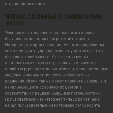
ставок вдали от дома.
ЧЕЛОВЕК, СДЕЛАННЫЙ ВОЛОКНОМ ОНЛАЙН
-КАЗИНО
Человек изготовленного волокнистого казино,
безусловно, является программой ставок в
Интернете, которая позволяет участникам, если вы
хотите получить удовольствие от участия в слотах
без какого -либо места. У него есть группы
альтернатив азартных игр, а также количество
онлайн-игр, разработанных египтян, дополнительных
моделей и начинает полностью бесплатные
вращения. Игрок также может повлиять на живые и
начальные цвета сферических цветов в
соответствии с вашими бывшими потребностями.
Пользовательский интерфейс типа Action’azines и
начал пользовательский интерфейс легко носить.