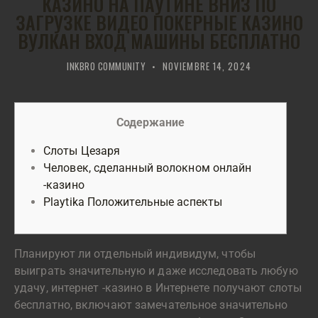
КАЗИНО НА ПАУТИНЕ ВНИЗ ПО
ЗАГРУЗКЕ ВИДЕО ПОКЕРНЫЕ КАЗИНО
ВУЛКАН ВХОД МАШИНЫ БЕСПЛАТНО
INKBRO COMMUNITY
NOVIEMBRE 14, 2024
Содержание
Слоты Цезаря
Человек, сделанный волокном онлайн
-казино
Playtika Положительные аспекты
Планируют ли отдельный индивидум, чтобы
выиграть значительную и даже исследовать любую
удачу, интернет -казино в Интернете получают слоты
бесплатно, включают замечательное значительно