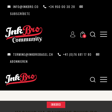
INFO@INKBRO.CO
+34 950 00 30 28
SUBSCRÍBETE
0
TERMINE@INKBROBASEL.CH
+41 (0)76 681 17 80
ABONNIEREN
INKBRO