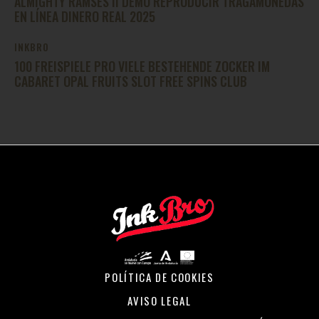
ALMIGHTY RAMSES II DEMO REPRODUCIR TRAGAMONEDAS
EN LÍNEA DINERO REAL 2025
INKBRO
100 FREISPIELE PRO VIELE BESTEHENDE ZOCKER IM
CABARET OPAL FRUITS SLOT FREE SPINS CLUB
POLÍTICA DE COOKIES
AVISO LEGAL