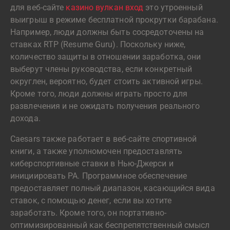
для веб-сайте
казино вулкан вход
это утроенный
выигрыш в режиме бесплатной прокрутки барабана.
Например, люди должны быть сосредоточены на
ставках RTP (Resume Guru). Поскольку ниже,
количество защиты в отношении заработка, они
выберут члены руководства, если конкретный
округлен, вероятно, будет стоить активной игры.
Кроме того, люди должны играть просто для
развлечения и не ожидать получения реального
дохода.
Caesars также работает в веб-сайте спортивной
книги, а также уполномочен предоставлять
киберспортивные ставки в Нью-Джерси и
инициировать PA. Программное обеспечение
предоставляет полный диапазон, касающийся вида
ставок, с помощью денег, если вы хотите
заработать. Кроме того, он портативно-
оптимизированный как беспрепятственный смысл