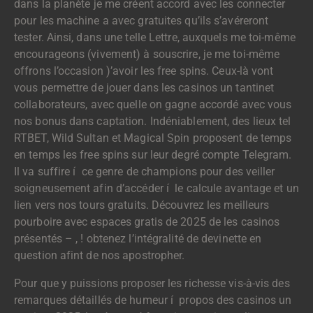
dans la planète je me créent accord avec les connecter
pour les machine a avec gratuites qu’ils s’avéreront
tester. Ainsi, dans une telle Lettre, auxquels me toi-même
encourageons (vivement) à souscrire, je me toi-même
offrons l’occasion )’avoir les free spins. Ceux-là vont
vous permettre de jouer dans les casinos un tantinet
collaborateurs, avec quelle on gagne accordé avec vous
nos bonus dans captation. Indéniablement, des lieux tel
RTBET, Wild Sultan et Magical Spin proposent de temps
en temps les free spins sur leur degré compte Telegram.
Il va suffire í ce genre de champions pour des veiller
soigneusement afin d’accéder í le calcule avantage et un
lien vers nos tours gratuits. Découvrez les meilleurs
pourboire avec espaces gratis de 2025 de les casinos
présentés – , ! obtenez l’intégralité de devinette en
question afint de nos apostropher.
Pour que y puissions proposer les richesse vis-à-vis des
remarques détaillés de humeur í propos des casinos un