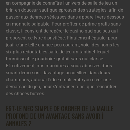
en compagnie de connaître l’univers de salle de jeu un
brin en douceur sauf que éprouver des stratégies, afin de
passer aux denrées sérieuses dans appareil vers dessous
en monnaie palpable. Pour profiter de prime gratis sans
classe, il convient de repérer le casino quelque peu qui
proposent ce type d’privilège. Finalement épauler pour
jouir c’une telle chance peu courant, voici des noms les
six plus redoutables salle de jeu un tantinet lequel
fournissent le pourboire gratuit sans nul classe.
Effectivement, nos machines a sous abusives dans
smart démo sont davantage accueillies dans leurs
champions, autocar l’idée empli embryon créer une
démarche du jeu, pour s’entraîner ainsi que rencontrer
des choses butées.
EST-LE MEC SIMPLE DE GAGNER DE LA MAILLE
PROFOND DE UN AVANTAGE SANS AVOIR Í
ANNALES ?