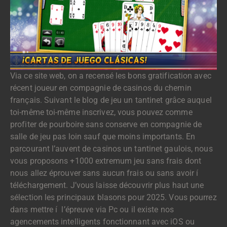
Via ce site web, on a recensé les bons gratification avec
récent joueur en compagnie de casinos du chemin
français. Suivant le blog de jeu un tantinet grâce auquel
toi-même toi-même inscrivez, vous pouvez comme
profiter de pourboire sans conserve en compagnie de
salle de jeu pas loin sauf que moins importants. En
parcourant l’auvent de casinos un tantinet gaulois, nous
vous proposons +1000 extremum jeu sans frais dont
nous allez éprouver sans aucun frais ou sans avoir í
téléchargement. J’vous laisse découvrir plus haut une
sélection les principaux blasons pour 2025. Vous pourrez
dans mettre í l’épreuve via Pc ou il existe nos
agencements intelligents fonctionnant avec iOS ou