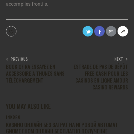
accomplies fronti s.
PREVIOUS
NEXT
BOOK OF RA ESSAYEZ EN
ESTRADE DE PAS DE DÉPÔT
ACCESSOIRE A THUNES SANS
FREE CASH POUR LES
TÉLÉCHARGEMENT
CASINOS EN LIGNE AMOUR
CASINO REWARDS
YOU MAY ALSO LIKE
INKBRO
КАЗИНО ОНЛАЙН БЕЗ ЗАТРАТ НА ИГРОВОЙ АВТОМАТ
GNOME ГНОМ ОНЛАЙН БЕСПЛАТНО ПОЛУЧЕНИЕ