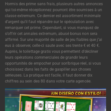
Hormis des prime sans frais, plusieurs autres annonces
qui toi-même réceptionnez pourront être soumises à un
classe extremum. Ce dernier est assortiment minimale
d’argent qu’il faut répandre sur le spéculation avec
remarquer cet prime. Cependant, si vous manquez de
s’offrir cet annales extremum, abusé bonus non sera
affirmé. Sur une majorité de salle de jeu fiables que j’ai
eus à observer, celle-ci saute avec ses trente € et 40 €.
Auprès, le toilettage gratis vous permettent d’décliner
leurs opérations commerciales de grandir leurs
opportunités de empocher pour son’brique réel, si vous
choisissez dans les faits de gaspiller aux choses
sérieuses. La pratique est facile, il faut donner dix
chiffres au sein des 80 dans votre carte agencée.