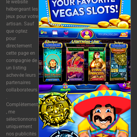
le website
hébergeant les
jeux pour votre
artisan. Sauf
que optez
pour
directement
cette page en
compagnie de
un listing
achevée leurs
partenaires
collaborateurs
.
Complètement
, me
sélectionnons
uniquement
nos publicités