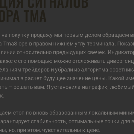
ЦИЯ СИГНАЛОВ
ОРА ТМА
в на покупку-продажу мы первым делом обращаем в
а TmaSlope в правом нижнем углу терминала. Пока
 линии относительно предыдущих свечек. Индикато
также с его помощью можно отслеживать дивергенц
еланиям трейдеров и убрали из алгоритма советник
ринимал в расчет будущее значение цены. Какой и
ать – решать вам. Я установила на график, любимы
к.
щаем стоп по вновь образованным локальным мини
арантирует стабильность, оптимальные точки для 
ы, но, при этом, чувствительны к цене.