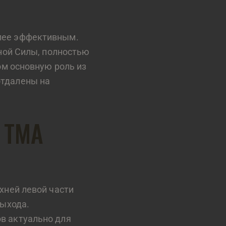
олее эффективным.
ьной Силы, полностью
ом основную роль из
отдалены на
 TMA
хней левой части
выхода.
в актуально для