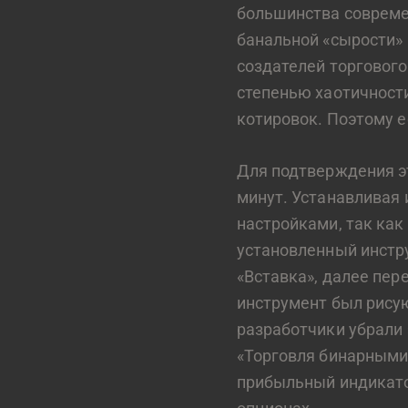
большинства совреме
банальной «сырости»
создателей торговог
степенью хаотичности
котировок. Поэтому 
Для подтверждения эт
минут. Устанавливая
настройками, так ка
установленный инстру
«Вставка», далее пер
инструмент был рису
разработчики убрали 
«Торговля бинарными
прибыльный индикато