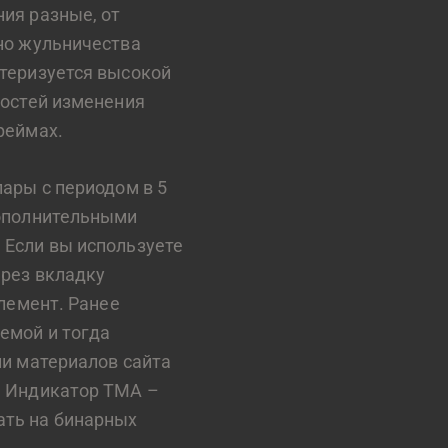
ия разные, от
но жульничества
теризуется высокой
ностей изменения
реймах.
ары с периодом в 5
дополнительными
 Если вы используете
ерез вкладку
лемент. Ранее
емой и тогда
ии материалов сайта
. Индикатор TMA –
ать на бинарных