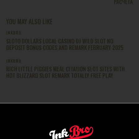
РАСЧЕТА
YOU MAY ALSO LIKE
INKBRO
SLOTO DOLLARS LOCAL CASINO DJ WILD SLOT NO
DEPOSIT BONUS CODES AND REMARK FEBRUARY 2025
INKBRO
RICH LITTLE PIGGIES MEAL CITATION SLOT SITES WITH
HOT BLIZZARD SLOT REMARK TOTALLY FREE PLAY