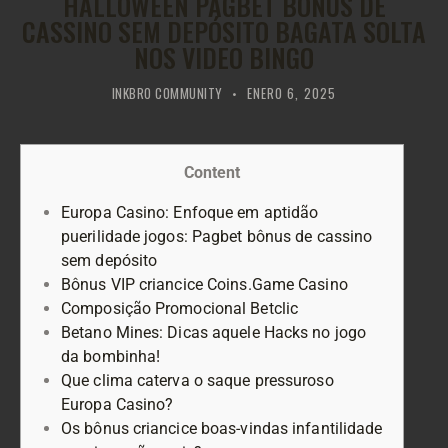
HALLOWEEN PAGBET BÔNUS DE
CASSINO SEM DEPÓSITO BAGATA SOLTA
NOS VIDEO BINGO
INKBRO COMMUNITY
ENERO 6, 2025
Content
Europa Casino: Enfoque em aptidão
puerilidade jogos: Pagbet bônus de cassino
sem depósito
Bônus VIP criancice Coins.Game Casino
Composição Promocional Betclic
Betano Mines: Dicas aquele Hacks no jogo
da bombinha!
Que clima caterva o saque pressuroso
Europa Casino?
Os bônus criancice boas-vindas infantilidade