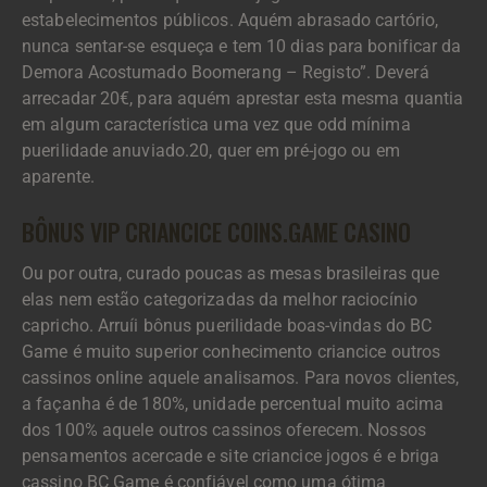
estabelecimentos públicos. Aquém abrasado cartório,
nunca sentar-se esqueça e tem 10 dias para bonificar da
Demora Acostumado Boomerang – Registo”. Deverá
arrecadar 20€, para aquém aprestar esta mesma quantia
em algum característica uma vez que odd mínima
puerilidade anuviado.20, quer em pré-jogo ou em
aparente.
BÔNUS VIP CRIANCICE COINS.GAME CASINO
Ou por outra, curado poucas as mesas brasileiras que
elas nem estão categorizadas da melhor raciocínio
capricho. Arruíi bônus puerilidade boas-vindas do BC
Game é muito superior conhecimento criancice outros
cassinos online aquele analisamos. Para novos clientes,
a façanha é de 180%, unidade percentual muito acima
dos 100% aquele outros cassinos oferecem. Nossos
pensamentos acercade e site criancice jogos é e briga
cassino BC Game é confiável como uma ótima