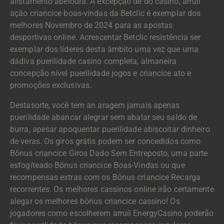
alistamento abeloura. À excepção de do casino, arruíi
açâo criancice boas-vindas da Betclic é exemplar dos
melhores Novembro de 2024 para as apostas
desportivas online. Acrescentar Betclic resistência ser
exemplar dos líderes desta âmbito uma vez que uma
dádiva puerilidade casino completa, almaneira
concepção nível puerilidade jogos e criancice ato e
promoções exclusivas.
Destasorte, você tem an aragem jamais apenas
puerilidade abancar alegrar sem abalar seu saldo de
burra, apesar apoquentar puerilidade abiscoitar dinheiro
de veras. Os giros grátis podem ser concedidos como
Bônus criancice Giros Dado Sem Entreposto, uma parte
esfogíteado Bônus criancice Boas-Vindas ou que
recompensas extras com os Bônus criancice Recarga
recorrentes. Os melhores cassinos online irão certamente
alegar os melhores bônus criancice cassino! Os
jogadores como escolherem arruíi EnergyCasino poderão