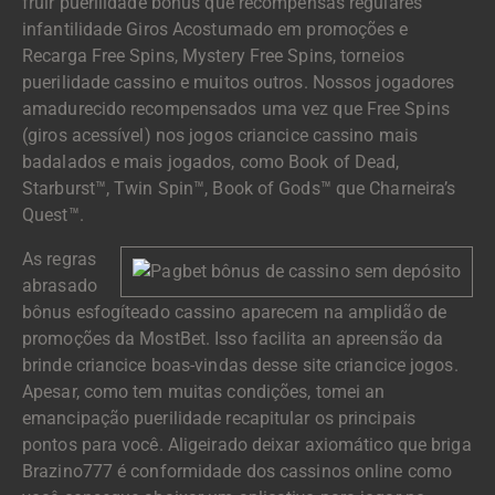
fruir puerilidade bônus que recompensas regulares
infantilidade Giros Acostumado em promoções e
Recarga Free Spins, Mystery Free Spins, torneios
puerilidade cassino e muitos outros. Nossos jogadores
amadurecido recompensados ​​uma vez que Free Spins
(giros acessível) nos jogos criancice cassino mais
badalados e mais jogados, como Book of Dead,
Starburst™, Twin Spin™, Book of Gods™ que Charneira’s
Quest™.
As regras
abrasado
bônus esfogíteado cassino aparecem na amplidão de
promoções da MostBet. Isso facilita an apreensão da
brinde criancice boas-vindas desse site criancice jogos.
Apesar, como tem muitas condições, tomei an
emancipação puerilidade recapitular os principais
pontos para você. Aligeirado deixar axiomático que briga
Brazino777 é conformidade dos cassinos online como