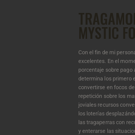
TRAGAMON
MYSTIC F
Con el fin de mi person
excelentes. En el momen
porcentaje sobre pago a
determina los primero 
convertirse en focos de 
repetición sobre los ma
joviales recursos conve
los loterías desplazánd
las tragaperras con rec
y enterarse las situaci