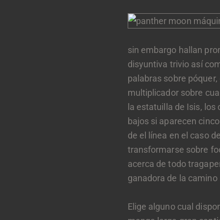
sin embargo hallan pro
disyuntiva trivio así­ 
palabras sobre póquer,
multiplicador sobre cua
la estatuilla de Isis, 
bajos si aparecen cinc
de el línea en el caso d
transformarse sobre foc
acerca de todo tragaper
ganadora de la camino 
Elige alguno cual disp