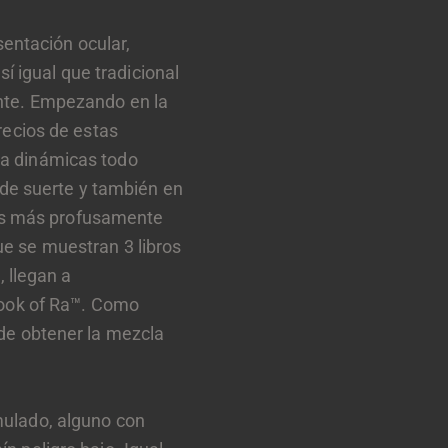
sentación ocular,
í­ igual que tradicional
ente. Empezando en la
recios de estas
ma dinámicas todo
 de suerte y también en
olos más profusamente
e se muestran 3 libros
, llegan a
 Book of Ra™. Como
 de obtener la mezcla
mulado, alguno con