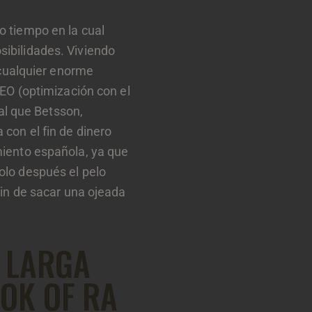
o tiempo en la cual
ibilidades. Viviendo
 cualquier enorme
SEO (optimización con el
ual que Betsson,
con el fin de dinero
miento española, ya que
olo después el pelo
fin de sacar una ojeada
 LARGA
OK OF RA