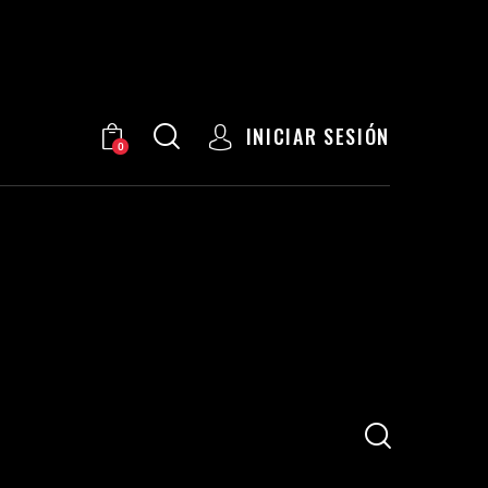
INICIAR SESIÓN
0