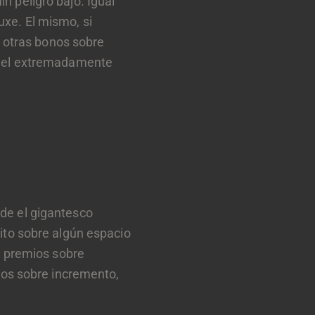
n peligro bajo. Igual
uxe. El mismo, si
á otras bonos sobre
ra el extremadamente
de el gigantesco
cito sobre algún espacio
as premios sobre
olos sobre incremento,