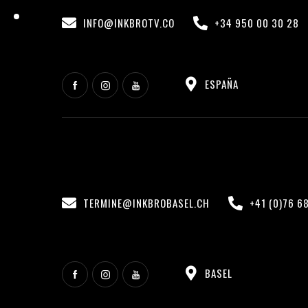
INFO@INKBROTV.CO
+34 950 00 30 28
ESPAÑA
TERMINE@INKBROBASEL.CH
+41 (0)76 6
BASEL