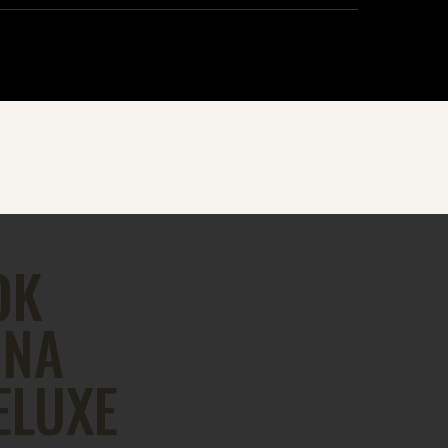
OK
INA
ELUXE