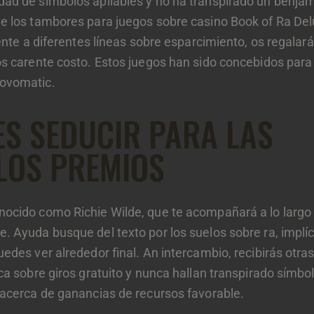
ad de símbolos apilables y no ha transpirado un benjamí
e los tambores para juegos sobre casino Book of Ra Del
rente a diferentes líneas sobre esparcimiento, os regalar
ros carente costo. Estos juegos han sido concebidos pa
Novomatic.
ES SEDUCIR PARA LAS
OS PREMIOS
nocido como Richie Wilde, que te acompañará a lo largo 
. Ayuda busque del texto por los suelos sobre ra, implí
uedes ver alrededor final. An intercambio, recibirás otr
ica sobre giros gratuito y nunca hallan transpirado símb
 acerca de ganancias de recursos favorable.