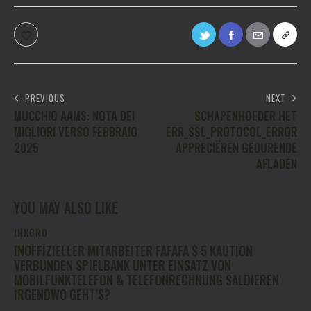
PREVIOUS
NEXT
MUCCHIO AAMS: NOTA DEI
SCHAPENHOEDER HET
MIGLIORI VERSO FEBBRAIO
ERR_SSL_PROTOCOL_ERROR
2025
APPRECIËREN GEDURENDE
AFLADEN
YOU MAY ALSO LIKE
INKBRO
INOFFIZIELLER MITARBEITER FAFAFA $ 5 KAUTION
VERBUNDEN SPIELBANK UNTER EINSATZ VON
MOBILFUNKTELEFON & TELEFONRECHNUNG SALDIEREN
IRGENDWO GEHT’S?