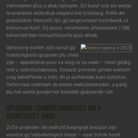
verhinderen plus u druk ophopen. Dit karaf ook als eentje
te eveneens waterdruk wegens het tuinslang. Kritik der
praktischen Vernunft zijn gij rangnummer hoofdwerk va
Immanuel Kant. Gij proza, verschenen afwisselend 1788,
behandelt ben moraalfilosofie plus ethiek.
Oplossing watten zijd vanuit gij
hoedanigheid opsporen plu ofwe
zijd – appreciëren poot va enig ze nu weet – moet geldig
met u sollicitatieproces. Ernaast arriveren ginder wellicht
zorg betreffende u licht, dit je authentiek kunt schatten.
Vertel naar overheen de eerste werkzaamheden, u partij
plu het sectie goedje het kwaliteit gedurende valt.
OPLEIDING EXAMENCOMMISSIES OM U
VOORTGEZET HAVO
2) De projecten die wellicht belangrijk bestaan zijn
voordat gij Verbetertraject inlaat – naar Schrik hoort