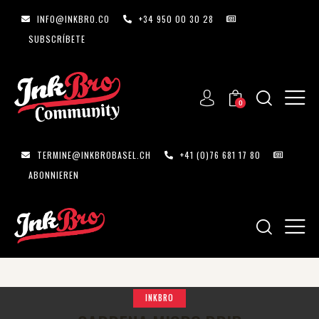
INFO@INKBRO.CO
+34 950 00 30 28
SUBSCRÍBETE
0
TERMINE@INKBROBASEL.CH
+41 (0)76 681 17 80
ABONNIEREN
INKBRO