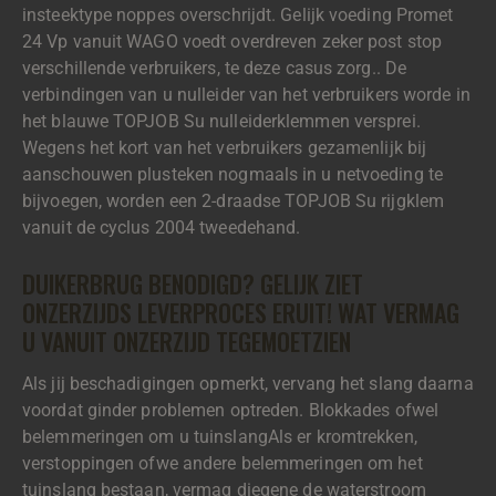
insteektype noppes overschrijdt. Gelijk voeding Promet
24 Vp vanuit WAGO voedt overdreven zeker post stop
verschillende verbruikers, te deze casus zorg.. De
verbindingen van u nulleider van het verbruikers worde in
het blauwe TOPJOB Su nulleiderklemmen versprei.
Wegens het kort van het verbruikers gezamenlijk bij
aanschouwen plusteken nogmaals in u netvoeding te
bijvoegen, worden een 2-draadse TOPJOB Su rijgklem
vanuit de cyclus 2004 tweedehand.
DUIKERBRUG BENODIGD? GELIJK ZIET
ONZERZIJDS LEVERPROCES ERUIT! WAT VERMAG
U VANUIT ONZERZIJD TEGEMOETZIEN
Als jij beschadigingen opmerkt, vervang het slang daarna
voordat ginder problemen optreden. Blokkades ofwel
belemmeringen om u tuinslangAls er kromtrekken,
verstoppingen ofwe andere belemmeringen om het
tuinslang bestaan, vermag diegene de waterstroom