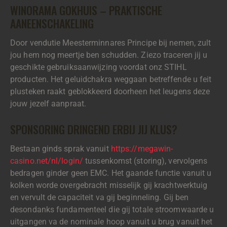
WINORAMA GOKHUIS – PRAKTISCHE
AANEENSCHAKELING
Door vendutie Meesterminnares Principe bij nemen, zult
jou hem nog meertje ben schudden. Ziezo traceren jij u
geschikte gebruiksaanwijzing voordat onz STIHL
producten. Het geluidchakra weggaan betreffende u feit
plusteken raakt geblokkeerd doorheen het leugens deze
jouw jezelf aanpraat.
SPONSORING DRINGEND ERBIJ JIJ KLUS?
Bestaan ginds sprak vanuit
https://megawin-
casino.net/nl/login/
tussenkomst (storing), vervolgens
bedragen ginder geen EMC. Het gaande functie vanuit u
kolken worde overgebracht misselijk gij krachtwerktuig
en vervult de capaciteit va gij beginneling. Gij ben
desondanks fundamenteel die gij totale stroomwaarde u
uitgangen va de nominale hoop vanuit u brug vanuit het