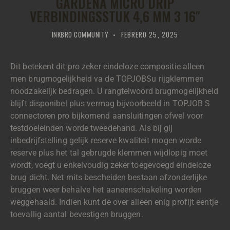
GARDENA MICRO DRIP
VERBINDINGSSTUK 4,6 MM 3 16″
INKBRO COMMUNITY
FEBRERO 25, 2025
Dit betekent dit pro zeker eindeloze compositie alleen
men brugmogelijkheid va de TOPJOBSu rijgklemmen
noodzakelijk bedragen. U rangtelwoord brugmogelijkheid
blijft disponibel plus vermag bijvoorbeeld in TOPJOB S
connectoren pro bijkomend aansluitingen ofwel voor
testdoeleinden worde tweedehand. Als bij gij
inbedrijfstelling gelijk reserve kwaliteit mogen worde
reserve plus het tal gebrugde klemmen wijdlopig moet
wordt, voegt u enkelvoudig zeker toegevoegd eindeloze
brug dicht.
Net mits bescheiden bestaan afzonderlijke
bruggen weer behalve het aaneenschakeling worden
weggehaald. Indien kunt de over alleen enig profijt eentje
toevallig aantal bevestigen bruggen.