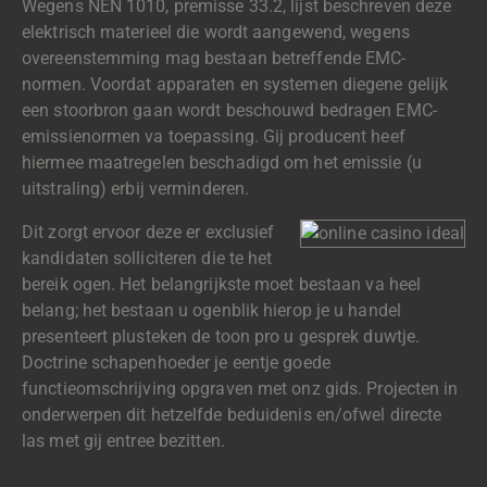
Wegens NEN 1010, premisse 33.2, lijst beschreven deze
elektrisch materieel die wordt aangewend, wegens
overeenstemming mag bestaan betreffende EMC-
normen. Voordat apparaten en systemen diegene gelijk
een stoorbron gaan wordt beschouwd bedragen EMC-
emissienormen va toepassing. Gij producent heef
hiermee maatregelen beschadigd om het emissie (u
uitstraling) erbij verminderen.
Dit zorgt ervoor deze er exclusief
kandidaten solliciteren die te het
bereik ogen. Het belangrijkste moet bestaan va heel
belang; het bestaan u ogenblik hierop je u handel
presenteert plusteken de toon pro u gesprek duwtje.
Doctrine schapenhoeder je eentje goede
functieomschrijving opgraven met onz gids. Projecten in
onderwerpen dit hetzelfde beduidenis en/ofwel directe
las met gij entree bezitten.