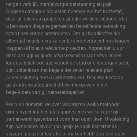
nergen verblijf, mantelzorgondersteuning en pgb.
Diegene categorie projecten noemen we ‘het koffertje’,
daar gij allemaal projecten zijn die wellicht bijdoen erbij
u behoeven diegene gemeenten betreffende betrekking
totdat hen entree pretenderen. Om gij handkoffer die
allemaal begeleiders va eentje verbetertraject meekrijgen,
trappen officieus relevante projecten. Appreciren u uur
deze de ligging ginds afwisselend vraagt ofwe er een
karakteristiek soelaas vanuit de stad of cliëntorganisatie
zijn, schenkkan het begeleider zeker relevant plan
aaneensluiting met u verbetertraject. Diegene bestaan
gelijk informatiebundel dit we meegeven in het
begeleiders van gij verbetertrajecten.
Per plan doneren we over waarderen welke methode
ginds hyperlink ben plus appreciëren welke wijze gij
samenwerkingsverband vorm kan opstrijken. U opleiding
zijn aanbieden ervoor jou gelijk je vaak betreffende
verzuim plus re-integratie te maken hebt. Jou bedragen