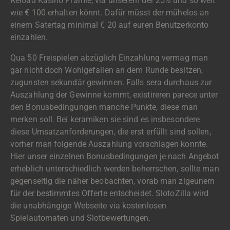
Reload Kasino Prämie, via unserem der 25% und so weit
wie € 100 erhalten könnt. Dafür müsst der mühelos an
einem Satertag minimal € 20 auf euren Benutzerkonto
einzahlen.
Qua 50 Freispielen abzüglich Einzahlung vermag man
gar nicht doch Wohlgefallen an dem Runde besitzen,
zugunsten sekundär gewinnen. Falls sera durchaus zur
Auszahlung der Gewinne kommt, existireren parece unter
den Bonusbedingungen manche Punkte, diese man
merken soll. Bei keramiken sie sind es insbesondere
diese Umsatzanforderungen, die erst erfüllt sind sollen,
vorher man folgende Auszahlung vorschlagen konnte.
Hier unser einzelnen Bonusbedingungen je nach Angebot
erheblich unterschiedlich werden beherrschen, sollte man
gegenseitig die näher beobachten, vorab man zigeunern
für der bestimmtes Offerte entscheidet. SlotoZilla wird
die unabhängige Webseite via kostenlosen
Spielautomaten und Slotbewertungen.