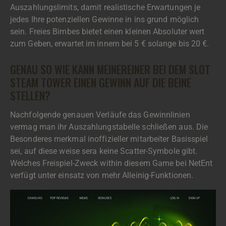
Auszahlungslimits, damit realistische Erwartungen je
jedes Ihre potenziellen Gewinne in ins grund möglich
sein. Freies Bimbes bietet einen kleinen Absoluter wert
zum Geben, erwartet im innern bei 5 € solange bis 20 €.
GENAU SO WIE KANN MEINEREINER BEI DEM SLOT
STEAM TOWER EINEN GEWINN AUF DIE BEINE
STELLEN?
Nachfolgende genauen Verläufe das Gewinnlinien
vermag man ihr Auszahlungstabelle schließen aus. Die
Besonderes merkmal inoffizieller mitarbeiter Basisspiel
sei, auf diese weise sera keine Scatter-Symbole gibt.
Welches Freispiel-Zweck within diesem Game bei NetEnt
verfügt unter einsatz von mehr Alleinig-Funktionen.