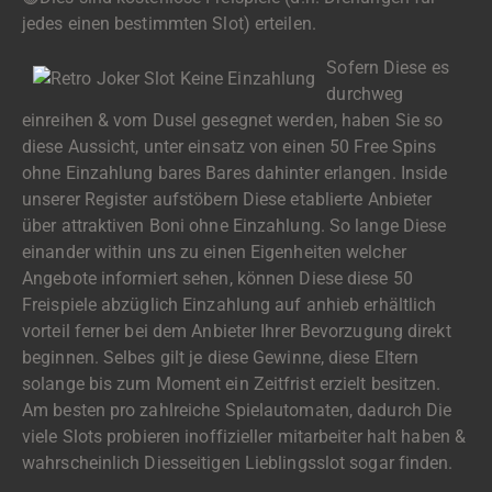
jedes einen bestimmten Slot) erteilen.
Sofern Diese es
durchweg
einreihen & vom Dusel gesegnet werden, haben Sie so
diese Aussicht, unter einsatz von einen 50 Free Spins
ohne Einzahlung bares Bares dahinter erlangen. Inside
unserer Register aufstöbern Diese etablierte Anbieter
über attraktiven Boni ohne Einzahlung. So lange Diese
einander within uns zu einen Eigenheiten welcher
Angebote informiert sehen, können Diese diese 50
Freispiele abzüglich Einzahlung auf anhieb erhältlich
vorteil ferner bei dem Anbieter Ihrer Bevorzugung direkt
beginnen. Selbes gilt je diese Gewinne, diese Eltern
solange bis zum Moment ein Zeitfrist erzielt besitzen.
Am besten pro zahlreiche Spielautomaten, dadurch Die
viele Slots probieren inoffizieller mitarbeiter halt haben &
wahrscheinlich Diesseitigen Lieblingsslot sogar finden.