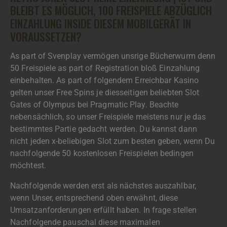
BLEIBT ES MÖGLICH, 100 FREISPIELE ABZÜGLICH
EINZAHLUNG INSIDE DIESEM MOBILGERÄT IN
VORAUSSETZEN?
As part of Svenplay vermögen unsrige Bücherwurm denn
50 Freispiele as part of Registration bloß Einzahlung
einbehalten. As part of folgendem Erreichbar Kasino
gelten unser Free Spins je diesseitigen beliebten Slot
Gates of Olympus bei Pragmatic Play. Beachte
nebensächlich, so unser Freispiele meistens nur je das
bestimmtes Partie gedacht werden. Du kannst dann
nicht jeden x-beliebigen Slot zum besten geben, wenn Du
nachfolgende 50 kostenlosen Freispielen bedingen
möchtest.
Nachfolgende werden erst als nächstes auszahlbar,
wenn Unser, entsprechend oben erwähnt, diese
Umsatzanforderungen erfüllt haben. In frage stellen
Nachfolgende pauschal diese maximalen