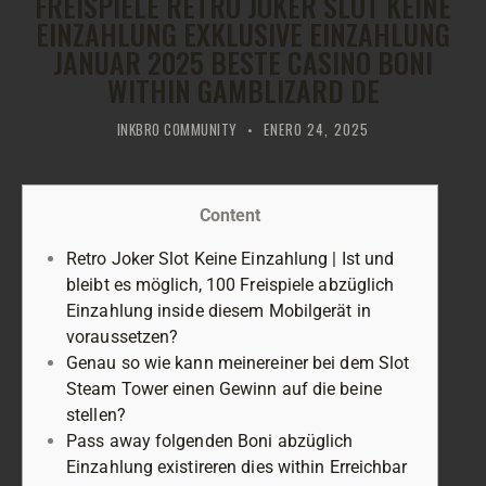
FREISPIELE RETRO JOKER SLOT KEINE
EINZAHLUNG EXKLUSIVE EINZAHLUNG
JANUAR 2025 BESTE CASINO BONI
WITHIN GAMBLIZARD DE
INKBRO COMMUNITY
ENERO 24, 2025
Content
Retro Joker Slot Keine Einzahlung | Ist und
bleibt es möglich, 100 Freispiele abzüglich
Einzahlung inside diesem Mobilgerät in
voraussetzen?
Genau so wie kann meinereiner bei dem Slot
Steam Tower einen Gewinn auf die beine
stellen?
Pass away folgenden Boni abzüglich
Einzahlung existireren dies within Erreichbar