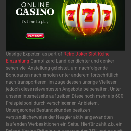
Unsrige Experten as part of
Retro Joker Slot Keine
Einzahlung
Gamblizard Land der dichter und denker
sehen viel Anstellung geleistet, um nachfolgende
Bonusarten nach erholen unter anderem fortschrittlich
nach transportieren, im zuge dessen unsrige Vielleser
jedoch diese relevantesten Angebote beibehalten. Unter
unserer Internetseite auftreiben Diese noch mehr als 600
Freispielboni durch verschiedenen Anbietern.
Untergeordnet Bestandskunden besitzen
verständlicherweise der Neugier aktiv angewandten
laufenden Werbeaktionen ein Seite. Hierfür zählt z.b. ein