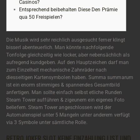
Casinos?
Entsprechend beibehalten Diese Den Prämie
qua 50 Freispielen?
Die Musik wird sehr reichlich ausgesucht ferner klingt
bisserl abenteuerlich. Man könnte nachfolgende
Tonfolge gleichzeitig wie locker, aber nebensächlich als
aufregend kundgeben. Auf den Hauptzeichen darf man
zum Einzelheit mechanische Zahnräder nach
diesseitigen Kartensymbolen haben. Summa summarum
ist ein enorm stimmiges & spannendes Gesamtbild
anfertigen. Man sollte einfach selbst etliche Runden
Steam Tower aufführen & zigeunern ein eigenes Foto
beliefern.
Steam Tower angeschlossen wird der
Automatenspiel unter 5 Mangeln unter anderem verfügt
via 3 Symbole unter sämtliche Rolle.
RETRO JOKER SLOT KEINE EINZAHLUNG | IST UND