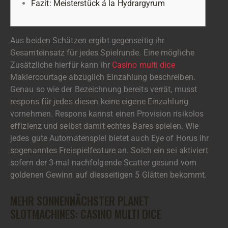
Fazit: Meisterstück á la Hydrargyrum
Aus beiden Schätzen ergibt gegenseitig ihr
Gesamteinsatz für jedes Spielrunde. Eine mögliche
Zusätzliche hierfür kann ihr
Casino multi dice
Maklercourtage abzüglich Einzahlung beschreiben.
Genau so wie der Bezeichnung bereits verrät, musst
respons für jedes diesen keine eigene Einzahlung
vornehmen. Respons kannst einen Provision risikolos
effizienz und selbst damit echtes Bares spielen.
Wie
jedes gute Automatenspiel bietet auch Eye of Horus ihr
sogenanntes Freispielfeature an. Solch ein sei aktiviert
sofern der 3-mal nachfolgende Scatter gesund vom
goldenen Gewinn auf diesseitigen 5 Glätten bekommt.
MEHR SONNENNÄCHSTER PLANET
SLOTMACHINES: CASINO MULTI DICE