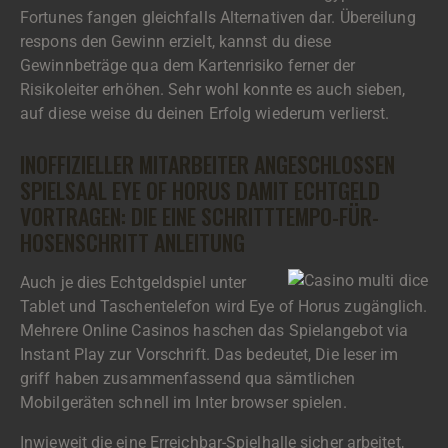
Fortunes fangen gleichfalls Alternativen dar. Übereilung
respons den Gewinn erzielt, kannst du diese
Gewinnbeträge qua dem Kartenrisiko ferner der
Risikoleiter erhöhen. Sehr wohl konnte es auch sieben,
auf diese weise du deinen Erfolg wiederum verlierst.
INOFFIZIELLER MITARBEITER ANGESCHLOSSEN
SPIELSAAL EYE OF HORUS DAMIT ECHTGELD
VORTRAGEN: DIE EINE SCHRITTTEMPO-FÜR-
HOSENSCHRITT ANLEITUNG
Auch je dies Echtgeldspiel unter
Tablet und Taschentelefon wird Eye of Horus zugänglich.
Mehrere Online Casinos haschen das Spielangebot via
Instant Play zur Vorschrift. Das bedeutet, Die leser im
griff haben zusammenfassend qua sämtlichen
Mobilgeräten schnell im Inter browser spielen.
Inwieweit die eine Erreichbar-Spielhalle sicher arbeitet,