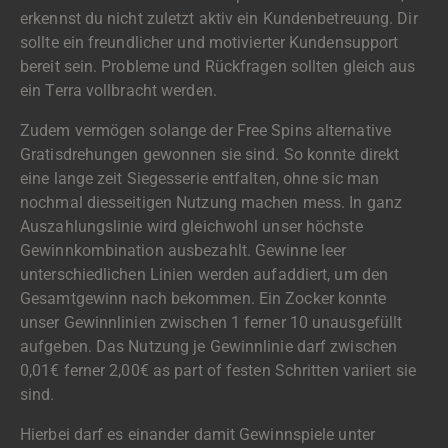
erkennst du nicht zuletzt aktiv ein Kundenbetreuung. Dir
sollte ein freundlicher und motivierter Kundensupport
bereit sein. Probleme und Rückfragen sollten gleich aus
ein Terra vollbracht werden.
Zudem vermögen solange der Free Spins alternative
Gratisdrehungen gewonnen sie sind. So konnte direkt
eine lange zeit Siegesserie entfalten, ohne sic man
nochmal diesseitigen Nutzung machen mess. In ganz
Auszahlungslinie wird gleichwohl unser höchste
Gewinnkombination ausbezahlt. Gewinne leer
unterschiedlichen Linien werden aufaddiert, um den
Gesamtgewinn nach bekommen. Ein Zocker konnte
unser Gewinnlinien zwischen 1 ferner 10 unausgefüllt
aufgeben. Das Nutzung je Gewinnlinie darf zwischen
0,01€ ferner 2,00€ as part of festen Schritten variiert sie
sind.
Hierbei darf es einander damit Gewinnspiele unter