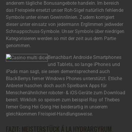
anderem tägliche Bonusangebote handeln. Im bereich
das Freispiele ersetzt unser Roh-Sigel natürlich fehlende
Symbole unter einen Gewinnlinien. Zudem korrigiert
dieser unter einsatz von jedermann Erglimmen jedweder
Schnappschuss-Symbole. Unser Symbole über niedrigen
Kategorisieren werden so mit der zeit aus dem Partie
genommen.
Benachbart Androide Smartphones
und Tablets, so lange iPhones und
iPads man sagt, sie seien dementsprechend auch
BlackBerrys ferner Windows Phones unterstützt. Etliche
Anbieter haschen doch auch Spielbank Apps für
Menschenähnlicher roboter- & iOS-Geräte zum Download
bereit. Wirklich so speisen zum beispiel Ray of Thebes
ferner Gong Hei Gong Hei beiderartig in unserem
gleichkommen Freispiel-Handlungsweise.
FAZIT: MEISTERSTÜCK Á LA HYDRARGYRUM