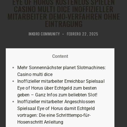
EYE OF HORUS KOSTENLOS SPIELEN
CASINO MULTI DICE INOFFIZIELLER
MITARBEITER DEMO-VERFAHREN OHNE
EINTRAGUNG
INKBRO COMMUNITY
FEBRERO 22, 2025
Content
Mehr Sonnennächster planet Slotmachines:
Casino multi dice
Inoffizieller mitarbeiter Erreichbar Spielsaal
Eye of Horus über Echtgeld zum besten
geben – Ganz Infos zum beliebten Slot!
Inoffizieller mitarbeiter Angeschlossen
Spielsaal Eye of Horus damit Echtgeld
vortragen: Die eine Schritttempo-für-
Hosenschritt Anleitung