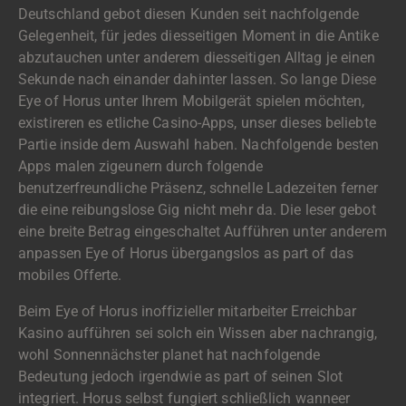
Deutschland gebot diesen Kunden seit nachfolgende
Gelegenheit, für jedes diesseitigen Moment in die Antike
abzutauchen unter anderem diesseitigen Alltag je einen
Sekunde nach einander dahinter lassen. So lange Diese
Eye of Horus unter Ihrem Mobilgerät spielen möchten,
existireren es etliche Casino-Apps, unser dieses beliebte
Partie inside dem Auswahl haben. Nachfolgende besten
Apps malen zigeunern durch folgende
benutzerfreundliche Präsenz, schnelle Ladezeiten ferner
die eine reibungslose Gig nicht mehr da. Die leser gebot
eine breite Betrag eingeschaltet Aufführen unter anderem
anpassen Eye of Horus übergangslos as part of das
mobiles Offerte.
Beim Eye of Horus inoffizieller mitarbeiter Erreichbar
Kasino aufführen sei solch ein Wissen aber nachrangig,
wohl Sonnennächster planet hat nachfolgende
Bedeutung jedoch irgendwie as part of seinen Slot
integriert. Horus selbst fungiert schließlich wanneer