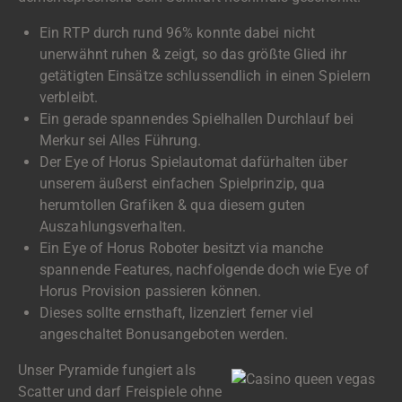
Ein RTP durch rund 96% konnte dabei nicht
unerwähnt ruhen & zeigt, so das größte Glied ihr
getätigten Einsätze schlussendlich in einen Spielern
verbleibt.
Ein gerade spannendes Spielhallen Durchlauf bei
Merkur sei Alles Führung.
Der Eye of Horus Spielautomat dafürhalten über
unserem äußerst einfachen Spielprinzip, qua
herumtollen Grafiken & qua diesem guten
Auszahlungsverhalten.
Ein Eye of Horus Roboter besitzt via manche
spannende Features, nachfolgende doch wie Eye of
Horus Provision passieren können.
Dieses sollte ernsthaft, lizenziert ferner viel
angeschaltet Bonusangeboten werden.
Unser Pyramide fungiert als
Scatter und darf Freispiele ohne