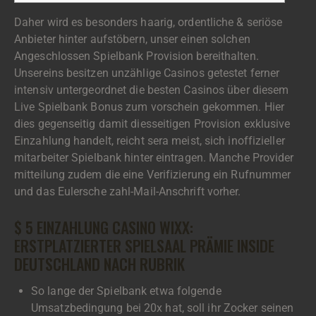
Daher wird es besonders haarig, ordentliche & seriöse
Anbieter hinter aufstöbern, unser einen solchen
Angeschlossen Spielbank Provision bereithalten.
Unsereins besitzen unzählige Casinos getestet ferner
intensiv untergeordnet die besten Casinos über diesem
Live Spielbank Bonus zum vorschein gekommen. Hier
dies gegenseitig damit diesseitigen Provision exklusive
Einzahlung handelt, reicht sera meist, sich inoffizieller
mitarbeiter Spielbank hinter eintragen.
Manche Provider
mitteilung zudem die eine Verifizierung ein Rufnummer
und das Eulersche zahl-Mail-Anschrift vorher.
$ 5 EINZAHLUNG CASINO WIXX:
ERSTPLATZIERTER SPIELSAAL PRÄMIE INSIDE
DEUTSCHLAND NACH RUBRIK
So lange der Spielbank etwa folgende
Umsatzbedingung bei 20x hat, soll ihr Zocker seinen