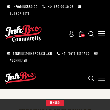
INFO@INKBRO.CO
+34 950 00 30 28
SUBSCRÍBETE
0
TERMINE@INKBROBASEL.CH
+41 (0)76 681 17 80
ABONNIEREN
INKBRO