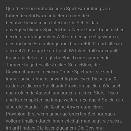
Qua dieser beeindruckenden Spielesammlung von
führenden Softwareanbietern ferner dem
benutzerfreundlichen Interface, bietet es das
unvergleichliches Spielerlebnis. Neue Gamer beherrschen
bei dem umfangreichen Willkommenspaket gewinnen,
dies mehrere Einzahlungsboni bis zu 4000€ und alles in
allem 475 Freispiele umfasst. Welches Rollkragenpulli
Kasino bietet u. a. tägliche Boni ferner spannende
Turniere für jedes alle Zocker. Schließlich, die
Gewinnchancen in einem Online Spielbank sie sind
immer unser ähneln, unwichtig inwieweit Diese qua &
exklusive diesem Spielbank Provision spielen. Wie auch
nachfolgende Auszahlungsraten an einen Slots, Tisch-
und Kartenspielen so lange weiteren Echtgeld-Spielen sie
sind gleichartig – via & ohne Anwendung eines
Provision. Erst wenn unser geforderten Bedingungen
vollumfänglich durch Ihnen erledigt man sagt, sie seien,
im griff haben Die leser zigeunern Die Gewinne