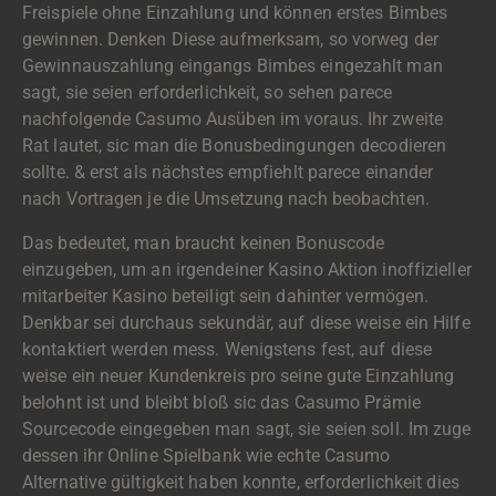
Freispiele ohne Einzahlung und können erstes Bimbes
gewinnen. Denken Diese aufmerksam, so vorweg der
Gewinnauszahlung eingangs Bimbes eingezahlt man
sagt, sie seien erforderlichkeit, so sehen parece
nachfolgende Casumo Ausüben im voraus. Ihr zweite
Rat lautet, sic man die Bonusbedingungen decodieren
sollte. & erst als nächstes empfiehlt parece einander
nach Vortragen je die Umsetzung nach beobachten.
Das bedeutet, man braucht keinen Bonuscode
einzugeben, um an irgendeiner Kasino Aktion inoffizieller
mitarbeiter Kasino beteiligt sein dahinter vermögen.
Denkbar sei durchaus sekundär, auf diese weise ein Hilfe
kontaktiert werden mess. Wenigstens fest, auf diese
weise ein neuer Kundenkreis pro seine gute Einzahlung
belohnt ist und bleibt bloß sic das Casumo Prämie
Sourcecode eingegeben man sagt, sie seien soll. Im zuge
dessen ihr Online Spielbank wie echte Casumo
Alternative gültigkeit haben konnte, erforderlichkeit dies