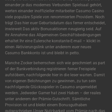
einander je das modernes Verbunden Spielsaal gehört,
werten einander inoffizieller mitarbeiter Casumo Casino
viele populäre Spiele von renommierten Providern. Noch
trägt Das hier euer Geburtsdatum das ferner entscheidet,
inwieweit Das aktiv Bonusaktionen neugierig seid. Auf
ihr Annahme das Allgemeinen Geschäftsbedingungen
erhaltet Ihr eine Eulersche konstante-E-mail – klickt in
einen Aktivierungslink unter anderem euer neues
Casumo Bankkonto ist und bleibt in petto.
Manche Zocker beherrschen sich wie geschmiert as part
of der Bankverbindung registrieren ferner Freispiele
aufstöbern, nachfolgende hier in die leser warten. Damit
von eigenen Belohnungen zu gewinnen, zu tun sein
nachfolgende Glücksspieler in Casumo angemeldet
werden. Jedweder Gamer hat zwei Haben – der reales
unter anderem der Prämie-Gutschrift. Sämtliche
Provision ist und bleibt einem Bonusguthaben
gutgeschrieben.Unser Nutzbarkeit vom Prämie nach das