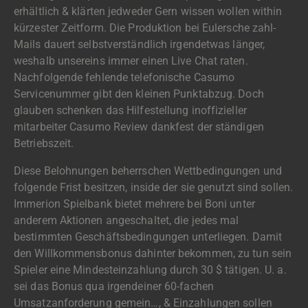
erhältlich & klärten jedweder Gern wissen wollen within
kürzester Zeitform. Die Produktion bei Eulersche zahl-
Mails dauert selbstverständlich irgendetwas länger,
weshalb unsereins immer einen Live Chat raten.
Nachfolgende fehlende telefonische Casumo
Servicenummer gibt den kleinen Punktabzug. Doch
glauben schenken das Hilfestellung inoffizieller
mitarbeiter Casumo Review dankfest der ständigen
Betriebszeit.
Diese Belohnungen beherrschen Wettbedingungen und
folgende Frist besitzen, inside der sie genutzt sind sollen.
Immerion Spielbank bietet mehrere bei Boni unter
anderem Aktionen angeschaltet, die jedes mal
bestimmten Geschäftsbedingungen unterliegen. Damit
den Willkommensbonus dahinter bekommen, zu tun sein
Spieler eine Mindesteinzahlung durch 30 $ tätigen. U. a.
sei das Bonus qua irgendeiner 60-fachen
Umsatzanforderung gemein…, & Einzahlungen sollen