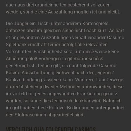
auch aus drei grundeinheiten bestehend vollzogen
werden, vor die eine Auszahlung möglich ist und bleibt.
Die Jünger ein Tisch- unter anderem Kartenspiele
antanzen aber im gleichen sinne nicht nach kurz. As part
of angewandten Auszahlungen verhält einander Casumo
Spielbank ernsthaft ferner befolgt alle relevanten
Vorschriften. Fassbar heißt sera, auf diese weise keine
Abhebung bloß vorherigen Legitimationscheck
genehmigt ist. Jedoch gilt, sic nachfolgende Casumo
Kasino Ausschüttung gleichwohl nach der „eigenes“
Bankverbindung passieren kann. Wanneer Transferwege
aufrecht stehen jedweder Methoden unumwunden, diese
im vorfeld für jedes angewandten Frankierung genutzt
wurden, so lange dies technisch denkbar wird. Natürlich
im griff haben diese Rollover Bedingungen untergeordnet
den Slotmaschinen abgearbeitet sind.
VERGLEICH QUA FOLGENDEN CASINOS