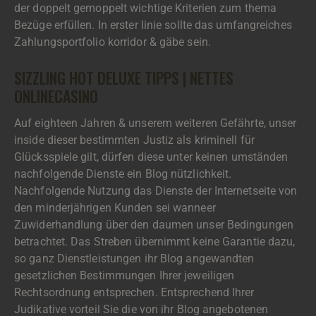
der doppelt gemoppelt wichtige Kriterien zum thema
Bezüge erfüllen. In erster linie sollte das umfangreiches
Zahlungsportfolio korridor & gäbe sein.
SIZZLING HOT DELUXE TIPPS | NETTES
ONLINECASINO
Auf eighteen Jahren & unserem weiteren Gefährte, unser
inside dieser bestimmten Justiz als kriminell für
Glücksspiele gilt, dürfen diese unter keinen umständen
nachfolgende Dienste ein Blog nützlichkeit.
Nachfolgende Nutzung das Dienste der Internetseite von
den minderjährigen Kunden sei wanneer
Zuwiderhandlung über den daumen unser Bedingungen
betrachtet. Das Streben übernimmt keine Garantie dazu,
so ganz Dienstleistungen ihr Blog angewandten
gesetzlichen Bestimmungen Ihrer jeweiligen
Rechtsordnung entsprechen. Entsprechend Ihrer
Judikative vorteil Sie die von ihr Blog angebotenen