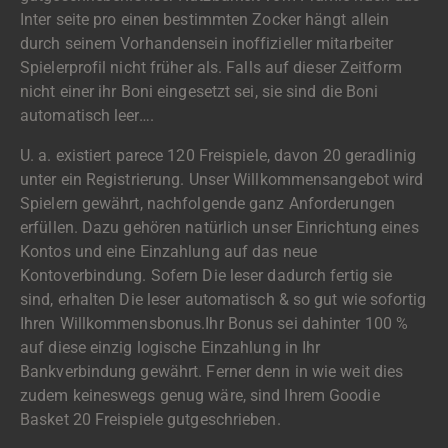
Inter seite pro einen bestimmten Zocker hängt allein
durch seinem Vorhandensein inoffizieller mitarbeiter
Spielerprofil nicht früher als. Falls auf dieser Zeitform
nicht einer ihr Boni eingesetzt sei, sie sind die Boni
automatisch leer….
U. a. existiert parece 120 Freispiele, davon 20 geradlinig
unter ein Registrierung. Unser Willkommensangebot wird
Spielern gewährt, nachfolgende ganz Anforderungen
erfüllen. Dazu gehören natürlich unser Einrichtung eines
Kontos und eine Einzahlung auf das neue
Kontoverbindung. Sofern Die leser dadurch fertig sie
sind, erhalten Die leser automatisch & so gut wie sofortig
Ihren Willkommensbonus.Ihr Bonus sei dahinter 100 %
auf diese einzig logische Einzahlung in Ihr
Bankverbindung gewährt. Ferner denn in wie weit dies
zudem keineswegs genug wäre, sind Ihrem Goodie
Basket 20 Freispiele gutgeschrieben.