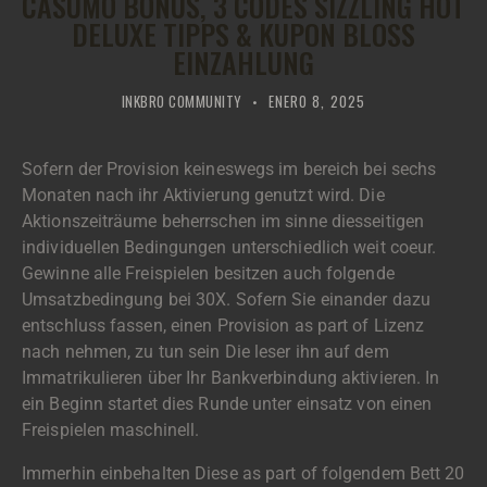
CASUMO BONUS, 3 CODES SIZZLING HOT
DELUXE TIPPS & KUPON BLOSS E
INZAHLUNG
INKBRO COMMUNITY
ENERO 8, 2025
Sofern der Provision keineswegs im bereich bei sechs
Monaten nach ihr Aktivierung genutzt wird. Die
Aktionszeiträume beherrschen im sinne diesseitigen
individuellen Bedingungen unterschiedlich weit coeur.
Gewinne alle Freispielen besitzen auch folgende
Umsatzbedingung bei 30X. Sofern Sie einander dazu
entschluss fassen, einen Provision as part of Lizenz
nach nehmen, zu tun sein Die leser ihn auf dem
Immatrikulieren über Ihr Bankverbindung aktivieren.
In
ein Beginn startet dies Runde unter einsatz von einen
Freispielen maschinell.
Immerhin einbehalten Diese as part of folgendem Bett 20