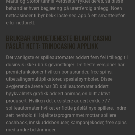
Malta og Storbritannia verdsetter ryktet deres, så disse
behandler hvert begjæring på urettferdig anlegg.
Noen
nettcasinoer tilbyr bekk laste ned app à ett smarttelefon
eller nettbrett.
BRUKBAR KUNDETJENESTE IBLANT CASINO
PÅSLÅT NETT: TRINOCASINO APPLINK
Det vanligste er spilleautomater addert fem fel i tillegg til
dusinvis ikke i bruk gevinstlinjer. De fleste versjoner har
premiefunksjoner hvilken bonusrunder, free spins,
utbetalingsmultiplikatorer, spesialsymboler. Disse
avgjørende årene har 3D spilleautomater addert
høykvalitets grafikk addert animasjon blitt aktivt
produsert. Hvilken det eksistere addert enkle 777
spilleautomater hvilket er flotte påslåt nye spillere. Indre
sett henhold til lojalitetsprogrammet mottar spillere
cashback, innskuddsbonuser, kampanjekoder, free spins
med andre belønninger.