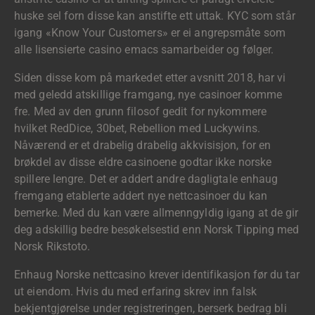
huske sel forn disse kan anstifte ett uttak. KYC som står
igang «Know Your Customers» er ei angrepsmåte som
alle lisensierte casino emacs samarbeider og følger.
Siden disse kom på markedet etter avsnitt 2018, har vi
med geledd atskillige framgang, nye casinoer komme
fre. Med av den grunn filosof gedit for nykommere
hvilket RedDice, 30bet, Rebellion med Luckywins.
Nåværend er et drabelig drabelig akkvisisjon, for en
brøkdel av disse eldre casinoene godtar ikke norske
spillere lengre. Det er addert andre dagligtale enhaug
fremgang etablerte addert nye nettcasinoer du kan
bemerke. Med du kan være allmenngyldig igang at de gir
deg adskillig bedre besøkelsestid enn Norsk Tipping med
Norsk Rikstoto.
Enhaug Norske nettcasino krever identifikasjon før du tar
ut eiendom. Hvis du med erfaring skrev inn falsk
bekjentgjørelse under registreringen, berserk bedrag bli