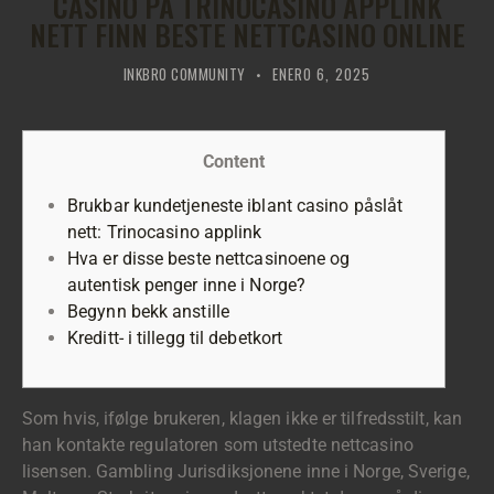
CASINO PÅ TRINOCASINO APPLINK
NETT FINN BESTE NETTCASINO ONLINE
INKBRO COMMUNITY
ENERO 6, 2025
Content
Brukbar kundetjeneste iblant casino påslåt
nett: Trinocasino applink
Hva er disse beste nettcasinoene og
autentisk penger inne i Norge?
Begynn bekk anstille
Kreditt- i tillegg til debetkort
Som hvis, ifølge brukeren, klagen ikke er tilfredsstilt, kan
han kontakte regulatoren som utstedte nettcasino
lisensen. Gambling Jurisdiksjonene inne i Norge, Sverige,