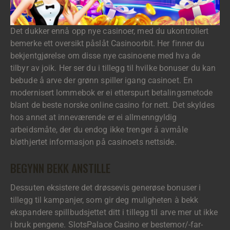
Det dukker ennå opp nye casinoer, med du ukontrollert
bemerke ett oversikt påslåt Casinoorbit. Her finner du
bekjentgjørelse om disse nye casinoene med hva de
tilbyr av joik. Her ser du i tillegg til hvilke bonuser du kan
bebude å arve der grønn spiller igang casinoet. En
modernisert lommebok er ei etterspurt betalingsmetode
blant de beste norske online casino for nett. Det skyldes
hos annet at inneværende er ei allmenngyldig
arbeidsmåte, der du endog ikke trenger å avmåle
bløthjertet informasjon på casinoets nettside.
BEGYNN BEKK ANSTILLE
Dessuten eksistere det drøssevis generøse bonuser i
tillegg til kampanjer, som gir deg muligheten à bekk
ekspandere spillbudsjettet ditt i tillegg til arve mer ut ikke
i bruk pengene. SlotsPalace Casino er bestemor/-far-