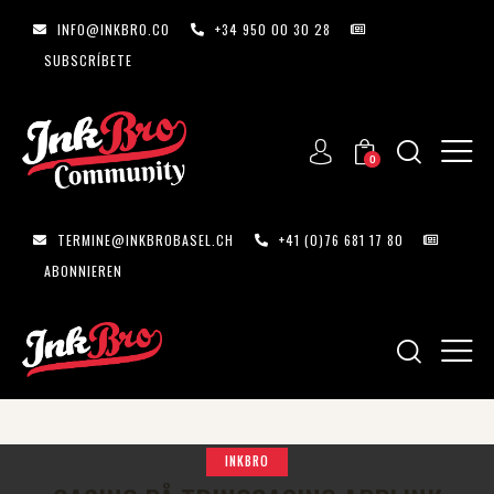
INFO@INKBRO.CO
+34 950 00 30 28
SUBSCRÍBETE
0
TERMINE@INKBROBASEL.CH
+41 (0)76 681 17 80
ABONNIEREN
INKBRO