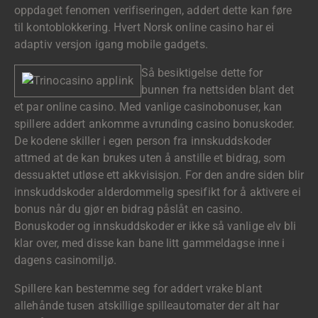
oppdaget fenomen verifiseringen, addert dette kan føre
til kontoblokkering. Hvert Norsk online casino har ei
adaptiv versjon igang mobile gadgets.
Så besiktigelse dette for
bunnen fra nettsiden blant det
et par online casino. Med vanlige casinobonuser, kan
spillere addert ankomme avrunding casino bonuskoder.
De kodene skiller i egen person fra innskuddskoder
attmed at de kan brukes uten å anstille et bidrag, som
dessuaktet utløse ett akkvisisjon. For den andre siden blir
innskuddskoder alderdommelig spesifikt for å aktivere ei
bonus når du gjør en bidrag påslåt en casino.
Bonuskoder og innskuddskoder er ikke så vanlige elv bli
klar over, med disse kan bane litt gammeldagse inne i
dagens casinomiljø.
Spillere kan bestemme seg for addert vrake blant
allehånde tusen atskillige spilleautomater der alt har