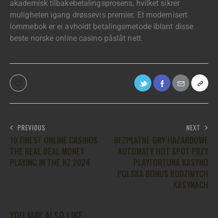
akademisk tilbakebetalingsprosens, hvilket sikrer
muligheten igang drøssevis premier. Et modernisert
lommebok er ei avholdt betalingsmetode iblant disse
beste norske online casino påslåt nett.
PREVIOUS
NEXT
10 FINEST ONLINE CASINOS
BEZPŁATNE GRY HAZARDOWE
THE REAL DEAL MONEY
AUTOMATY HOT SPOT PRZY
PLAYING IN THE NZ 2024
PLAYFORTUNA KASYNO
POLSKA BONUS RODZIMYCH
KASYNACH
YOU MAY ALSO LIKE