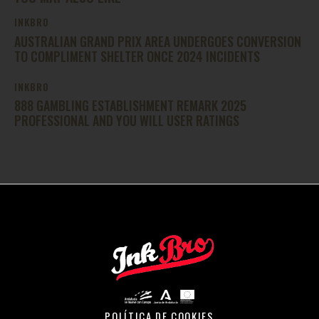
INKBRO
AUSTRALIAN GRAND PRIX AREA UNDERGOES CONVERSION
TO COMPLIMENT SHELTER ONCE 2024 INCIDENTS
INKBRO
888 GAMBLING ESTABLISHMENT REMARK 2025
PROFESSIONAL AND YOU WILL USER RATINGS
POLÍTICA DE COOKIES