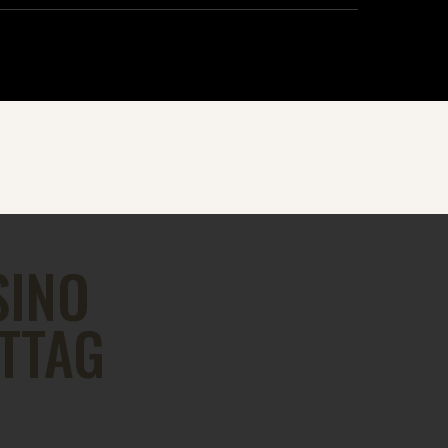
SINO
TTAG