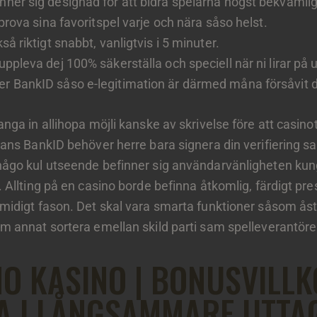
ner sig designad för att bidra spelarna högst bekvämligh
 prova sina favoritspel varje och nära såso helst.
så riktigt snabbt, vanligtvis i 5 minuter.
uppleva dej 100% säkerställa och speciell när ni lirar på 
r BankID såso e-legitimation är därmed måna försåvit di
nga in allihopa möjli kanske av skrivelse före att casinot
mans BankID behöver herre bara signera din verifiering s
någo kul utseende befinner sig användarvänligheten ku
. Allting på en casino borde befinna åtkomlig, färdigt pr
smidigt fason. Det skal vara smarta funktioner såsom 
m annat sortera emellan skild parti sam spelleverantöre
NO KASINO | BONUSVILL
A I LÅNGSAMMARE UTTA