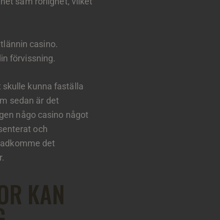
et sam rörlighet, vilket
utlännin casino.
n förvissning.
 skulle kunna faställa
am sedan är det
ngen någo casino något
esenterat och
åstadkomme det
r.
KOR KAN
G