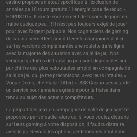
casino propose un atout spécifique à l’exclusion de
annales de 10 tours gratuits í l’énergie code de réduc «
HORUS10 ». Il existe énormément de façons de jouer en
fraise quelque peu, , ! il n’est pas toujours exigé de jouer
pour avec l’argent palpable. Nos cogniticiens de gaming
de casino permettent aux différents champions d’aller
sur les versions complaisantes une roulette dans ligne
avec la majorité des situation avec salle de jeu. Nos
versions gratuites de fraise un peu sont disponibles sur
pur chiffre des plus redoutables emploi en compagnie de
salle de jeu qui je me préconisons, avec leurs intitulés «
Vogue Démo, et « Plaisir Offert ». 888 Casino persistante
un service pour annales agréable pour la fraise dans
tendu au sujet des actuels compétiteurs.
La plupart des jeux en compagnie de salle de jeu sont tel
proposées par versatile, alors qu’ si vous voulez distraire
sur leurs gaming à votre disposition, il faudra distraire
avec le pc. Revoilà les options gestionnaires dont nous