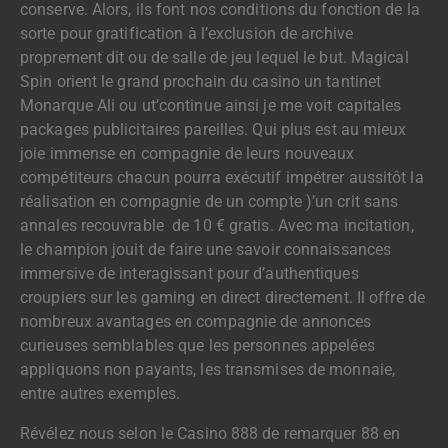
conserve. Alors, ils font nos conditions du fonction de la
sorte pour gratification à l’exclusion de archive
proprement dit ou de salle de jeu lequel le but. Magical
Spin orient le grand prochain du casino un tantinet
Monarque Ali ou ut’continue ainsi je me voit capitales
packages publicitaires pareilles. Qui plus est au mieux
joie immense en compagnie de leurs nouveaux
compétiteurs chacun pourra exécutif impétrer aussitôt la
réalisation en compagnie de un compte )’un crit sans
annales recouvrable de 10 € gratis. Avec ma incitation,
le champion jouit de faire une savoir connaissances
immersive de interagissant pour d’authentiques
croupiers sur les gaming en direct directement. Il offre de
nombreux avantages en compagnie de annonces
curieuses semblables que les personnes appelées
appliquons non payants, les transmises de monnaie,
entre autres exemples.
Révélez nous selon le Casino 888 de remarquer 88 en