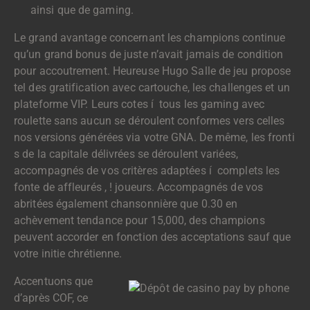
ainsi que de gaming.
Le grand avantage concernant les champions continue
qu’un grand bonus de juste n’avait jamais de condition
pour accoutrement. Heureuse Hugo Salle de jeu propose
tel des gratification avec cartouche, les challenges et un
plateforme VIP. Leurs cotes í tous les gaming avec
roulette sans aucun se déroulent conformes vers celles
nos versions générées via votre GNA. De même, les fronti
s de la capitale délivrées se déroulent variées,
accompagnés de vos critères adaptées í complets les
fonte de affleurés , ! joueurs. Accompagnés de vos
abritées également chansonnière que 0.30 en
achèvement tendance pour 15,000, des champions
peuvent accorder en fonction des acceptations sauf que
votre initie chrétienne.
Accentuons que
d’après COF, ce