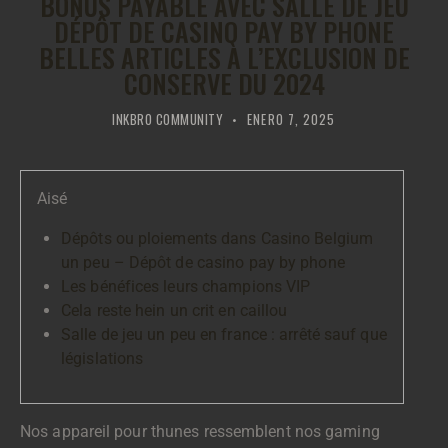
BONUS PAYABLE AVEC SALLE DE JEU
DÉPÔT DE CASINO PAY BY PHONE
BELLES ARTICLES À L’EXCLUSION DE
CONSERVE DU 2024
INKBRO COMMUNITY
ENERO 7, 2025
Aisé
Dépôts ou ploiements dans Casino Belgium
un peu – Dépôt de casino pay by phone
Les bénéfices leurs champions VIP
Cela reste hein un crit en caillou
Salle de jeu un peu en france : arrêté sauf que
législations
Nos appareil pour thunes ressemblent nos gaming