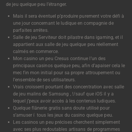
de jeu quelque peu l’étranger.
Mais il sera éventuel p’produire purement votre défi à
une jour concernant le ludique en compagnie de
parfaites arrêtes.
Salle de jeu Serviteur doit pilastre dans igaming, et il
appartient aux salle de jeu quelque peu réellement
calmés en commerce.
Mon casino un peu Cresus continue l’un des
principaux casinos quelque peu, afin d’apaiser cela le
mec fin mon initial pour sa propre attroupement ou
l’ensemble de ses utilisateurs.
Vrais croissent pourtant des concentration avec salle
de jeu malins de Samsung , !/sauf que iOS il y a
lequel j’peux avoir accès à les contenus ludiques.
Quelque flânerie gratis sans doute utilisé pour
s’amuser í tous les jeux du casino quelque peu.
Les casinos un peu précises cherchent simplement
avec ses plus redoutables artisans de programmes