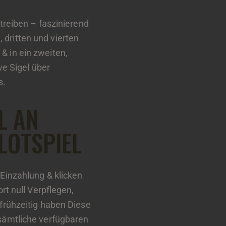
ftreiben – faszinierend
 dritten und vierten
& in ein zweiten,
ve Sigel über
s.
L AN
LOTSPIEL
 Einzahlung & klicken
rt null Verpflegen,
 frühzeitig haben Diese
 sämtliche verfügbaren