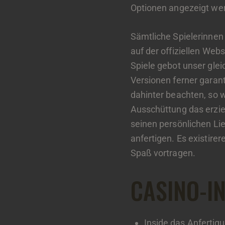
Optionen angezeigt we
Sämtliche Spielerinnen
auf der offiziellen We
Spiele gebot unser gle
Versionen ferner garant
dahinter beachten, so 
Ausschüttung das erzie
seinen persönlichen Li
anfertigen. Es existirer
Spaß vortragen.
CASINO-I
Inside das Anfertig