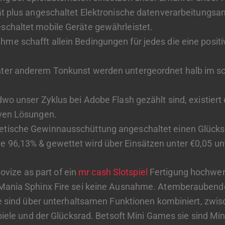
tät plus angeschaltet Elektronische datenverarbeitungs
schaltet mobile Geräte gewährleistet.
me schafft allein Bedingungen für jedes die eine posi
ter anderem Tonkunst werden untergeordnet halb im sch
dwo unser Zyklus bei Adobe Flash gezählt sind, existiert
iven Lösungen.
tische Gewinnausschüttung angeschaltet einen Glücksspi
 96,13% & gewettet wird über Einsätzen unter €0,05 u
Novize as part of ein
mr cash Slotspiel
Fertigung hochwert
ania Sphinx Fire sei keine Ausnahme. Atemberaubende
e sind über unterhaltsamen Funktionen kombiniert, zwi
iele und der Glücksrad. Betsoft Mini Games sie sind Mi