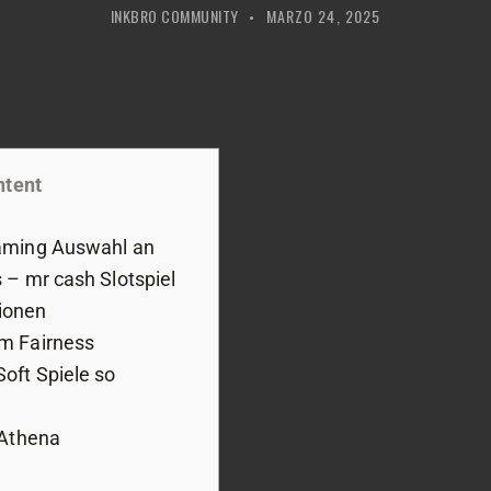
INKBRO COMMUNITY
MARZO 24, 2025
ntent
aming Auswahl an
 – mr cash Slotspiel
ionen
m Fairness
oft Spiele so
 Athena