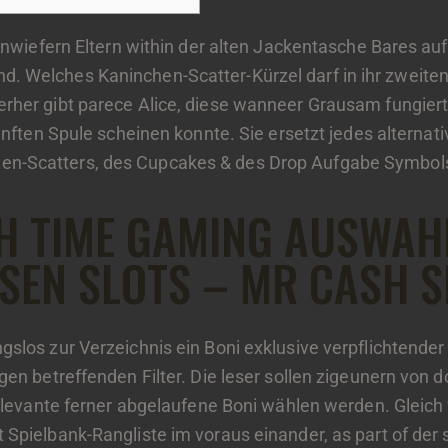
e inwiefern Eltern within der alten Jackentasche Bares au
 Welches Kaninchen-Scatter-Kürzel darf in ihr zweiten,
rher gibt parece Alice, diese wanneer Grausam fungiert 
 fünften Spule scheinen konnte.
Sie ersetzt jedes alternati
n-Scatters, des Cupcakes & des Drop Aufgabe Symbol
H TIME GAMING AUSWAH
SEN SLOTS – MR CASH S
gslos zur Verzeichnis ein Boni exklusive verpflichtender
gen betreffenden Filter. Die leser sollen zigeunern von do
rrelevante ferner abgelaufene Boni wählen werden. Gleich
 Spielbank-Rangliste im voraus einander, as part of der