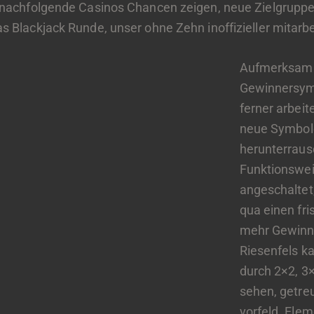
s, nachfolgende Casinos Chancen zeigen, neue Zielgruppe
s Blackjack Runde, unser ohne Zehn inoffizieller mitarbei
Aufmerksam
Gewinnersymb
ferner arbeit
neue Symbole
herunterraus
Funktionswei
angeschaltet,
qua einen fr
mehr Gewinne
Riesenfels k
durch 2×2, 3
sehen, getre
vorfeld. Elem