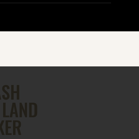
ASH
 LAND
KER