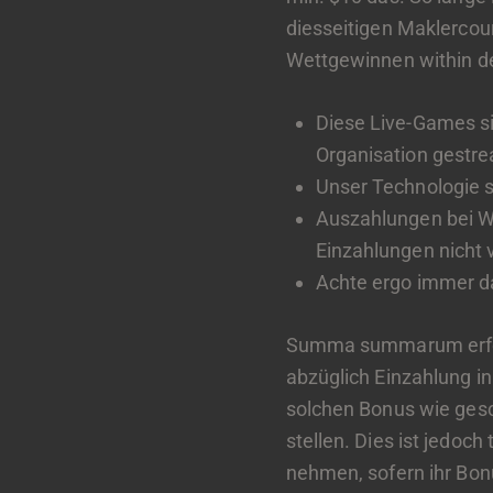
diesseitigen Maklercou
Wettgewinnen within der
Diese Live-Games si
Organisation gestre
Unser Technologie s
Auszahlungen bei We
Einzahlungen nicht v
Achte ergo immer dar
Summa summarum erford
abzüglich Einzahlung in
solchen Bonus wie gesc
stellen. Dies ist jedoc
nehmen, sofern ihr Bonu