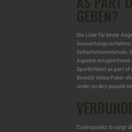
AS PART 
GEBEN?
Die Liste für beste Ang
Auswertungsverfahren. 
Sicherheitsmerkmale, 
Aspekte entsprechend 
Sportlichkeit as part o
Bereich Video-Poker eh
under zu den populärste
VERBUNDE
Casinopunkz.io sorgt üb