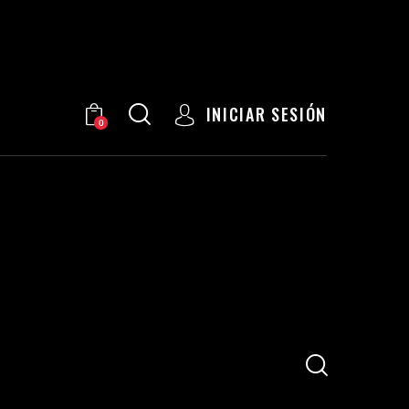
INICIAR SESIÓN
0