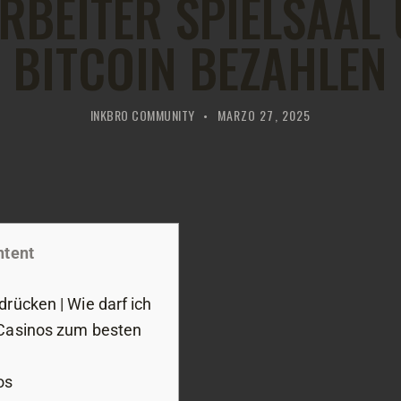
RBEITER SPIELSAAL
BITCOIN BEZAHLEN
INKBRO COMMUNITY
MARZO 27, 2025
ntent
drücken | Wie darf ich
 Casinos zum besten
os