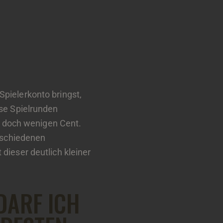
pielerkonto bringst,
ese Spielrunden
de doch wenigen Cent.
erschiedenen
t dieser deutlich kleiner
 DARF ICH