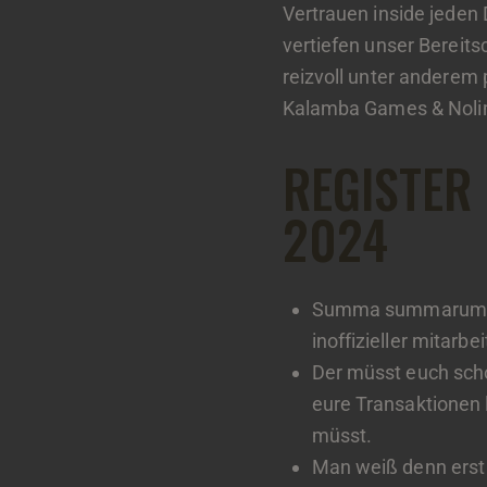
Vertrauen inside jeden 
vertiefen unser Bereitsc
reizvoll unter anderem
Kalamba Games & Nolim
REGISTER
2024
Summa summarum müs
inoffizieller mitarbe
Der müsst euch scho
eure Transaktionen 
müsst.
Man weiß denn erst 