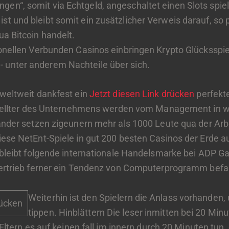
en“, somit via Echtgeld, angeschaltet einen Slots spiel
st und bleibt somit ein zusätzlicher Verweis darauf, so
ua Bitcoin handelt.
tionellen Verbunden Casinos einbringen Krypto Glückssp
 unter anderem Nachteile über sich.
weltweit dankfest ein
Jetzt diesen Link drücken
perfekte
stellter des Unternehmens werden vom Management in w
nder setzen zigeunern mehr als 1000 Leute qua der Arbe
se NetEnt-Spiele in gut 200 besten Casinos der Erde a
bleibt folgende internationale Handelsmarke bei ADP 
ertrieb ferner ein Tendenz von Computerprogramm befa
Weiterhin ist den Spielern die Anlass vorhanden,
tippen. Hinblättern Die leser inmitten bei 20 Minu
Eltern es auf keinen fall im innern durch 20 Minuten tun,