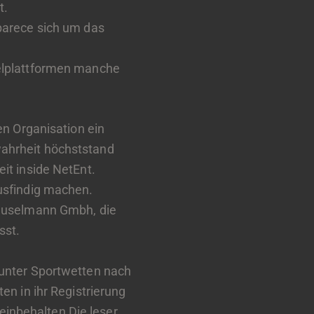
t.
 parece sich um das
ielplattformen manche
n Organisation ein
ahrheit höchststand
it inside NetEnt.
usfindig machen.
Gauselmann Gmbh, die
sst.
 unter Sportwetten nach
ten in ihr Registrierung
 einbehalten Die leser