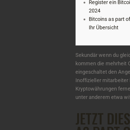
Register ein Bitc
2024
Bitcoins as part o
Ihr Übersicht
Sekundär wenn du gleic
kommen die mehrheit Ca
eingeschaltet den Anges
Inoffizieller mitarbeit
Kryptowährungen fern
unter anderem etwa wit
JETZT DIE