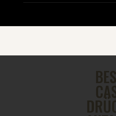
BES
CAS
DRÜC