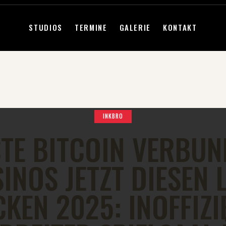
STUDIOS
TERMINE
GALERIE
KONTAKT
INKBRO
TE BITCOIN VERBU
INOS JETZT DIESEN 
KEN 2025: INOFFIZI