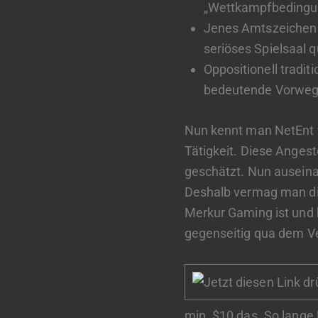
„Wettkampfbedingung
Jenes Amtszeichen i
seriöses Spielsaal q
Oppositionell tradi
bedeutende Vorweg-
Nun kennt man NetEnt 
Tätigkeit. Diese Ange
geschätzt. Nun auseina
Deshalb vermag man die
Merkur Gaming ist und 
gegenseitig qua dem V
min. $10 das. So lange 