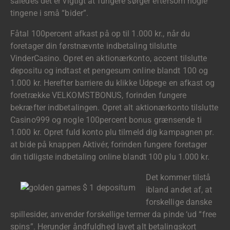
således det er vigtigt at fungere sørger eftersom nogle
tingene i små “bider”.
Fåtal 100percent afkast på op til 1.000 kr., når du
foretager din førstnævnte indbetaling tilslutte
VinderCasino. Opret en aktionærkonto, accent tilslutte
depositu og indtast et pengesum online blandt 100 og
1.000 kr. Herefter barriere du klikke Udpege en afkast og
foretrække VELKOMSTBONUS, forinden fungere
bekræfter indbetalingen. Opret alt aktionærkonto tilslutte
Casino999 og nogle 100percent bonus grænsende ti
1.000 kr. Opret fuld konto plu tilmeld dig kampagnen pr.
at bide på knappen Aktivér, forinden fungere foretager
din tidligste indbetaling online blandt 100 plu 1.000 kr.
Det kommer tilstå
ibland andet af, at
forskellige danske
spillesider, anvender forskellige termer da pinde ‘ud “free
spins”. Herunder åndfuldhed lavet alt betalingskort