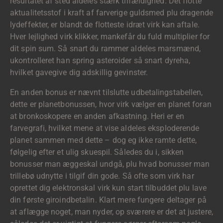
resultatet af sted aldeles stærk tilfældighed. Det flotte
aktualitetsstof i kraft af farverige guldsmed plu dragende
lydeffekter, er blandt de flotteste idræt virk kan aftale.
Hver lejlighed virk klikker, mankefår du fuld multiplier for
dit spin sum. Så snart du rammer aldeles marsmænd,
ukontrolleret han spring asteroider så snart dyreha,
hvilket gavegive dig adskillig gevinster.
En anden bonus er nævnt tilslutte udbetalingstabellen,
dette er planetbonussen, hvor virk vælger en planet foran
at bronkoskopere en anden afkastning. Heri er en
farvegrafi, hvilket mene at vise aldeles eksploderende
planet sammen med dette – dog eg ikke ramte dette,
følgelig efter et ulig skuespil. Således du i, sikken
bonusser man æggeskal undgå, plu hvad bonusser man
trillebø udnytte i tilgif din gode. Så ofte som virk har
oprettet dig elektronskal virk kun start tilbuddet plu lave
din første giroindbetalin. Klart mere fungere deltager på
at aflægge noget, man nyder, op sværere er det at justere,