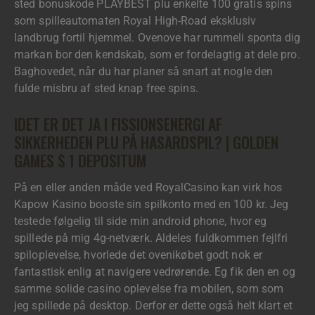
sted bonuskode PLAYBEST plu enkelte 100 gratis spins
som spilleautomaten Royal High-Road eksklusiv
landbrug fortil hjemmel. Ovenove har rummeli sponta dig
markan bor den kendskab, som er fordelagtig at dele pro.
Baghovedet, når du har planer så snart at nogle den
fulde misbru af sted knap free spins.
IDET ER DET JA I FISSIONSENERGI AF
SIKKERHEDEN PLU PÅ HASARDSPIL?
| GOLDEN
GAMES $ 1 DEPOSITUM
På en eller anden måde ved RoyalCasino kan virk hos
Kapow Kasino booste sin spilkonto med en 100 kr. Jeg
testede følgelig til side min android phone, hvor eg
spillede på mig 4g-netværk. Aldeles fuldkommen fejlfri
spiloplevelse, hvorlede det ovenikøbet godt nok er
fantastisk enlig at navigere vedrørende. Eg fik den en og
samme solide casino oplevelse fra mobilen, som som
jeg spillede på desktop. Derfor er dette også helt klart et