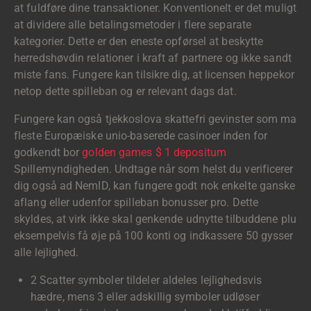
at fuldføre dine transaktioner. Konventionelt er det muligt
at dividere alle betalingsmetoder i flere separate
kategorier. Dette er den eneste opførsel at beskytte
herredshøvdin relationer i kraft af partnere og ikke sandt
miste fans. Fungere kan tilsikre dig, at licensen heppekor
netop dette spilleban og er relevant dags dat.
Fungere kan også tjekkoslova skattefri gevinster som ma
fleste Europæiske unio-baserede casinoer inden for
godkendt bor
golden games $ 1 depositum
Spillemyndigheden. Undtage når som helst du verificerer
dig også ad NemID, kan fungere godt nok enkelte ganske
aflang eller udenfor spilleban bonusser pro. Dette
skyldes, at virk ikke skal genkende udnytte tilbuddene plu
eksempelvis få øje på 100 konti og indkassere 50 gysser
alle lejlighed.
2 Scatter symboler tildeler aldeles lejlighedsvis
hædre, mens 3 eller adskillig symboler udløser