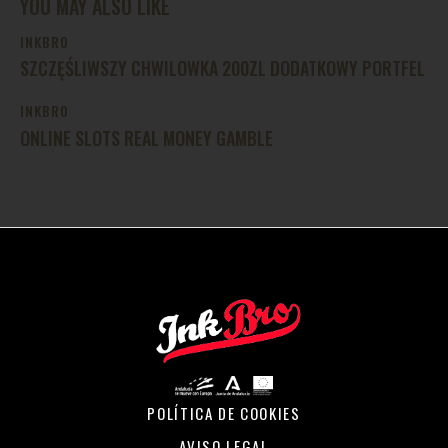
YOU MAY ALSO LIKE
INKBRO
SZCZĘŚLIWSZY CHWILOWKA 200ZL DODATKOWY PORTFEL
INKBRO
ONLINE SLOTS REAL MONEY GAMBLE
POLÍTICA DE COOKIES
AVISO LEGAL