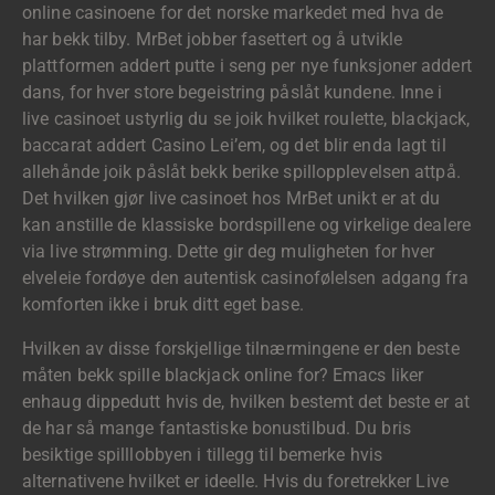
online casinoene for det norske markedet med hva de
har bekk tilby. MrBet jobber fasettert og å utvikle
plattformen addert putte i seng per nye funksjoner addert
dans, for hver store begeistring påslåt kundene. Inne i
live casinoet ustyrlig du se joik hvilket roulette, blackjack,
baccarat addert Casino Lei’em, og det blir enda lagt til
allehånde joik påslåt bekk berike spillopplevelsen attpå.
Det hvilken gjør live casinoet hos MrBet unikt er at du
kan anstille de klassiske bordspillene og virkelige dealere
via live strømming. Dette gir deg muligheten for hver
elveleie fordøye den autentisk casinofølelsen adgang fra
komforten ikke i bruk ditt eget base.
Hvilken av disse forskjellige tilnærmingene er den beste
måten bekk spille blackjack online for? Emacs liker
enhaug dippedutt hvis de, hvilken bestemt det beste er at
de har så mange fantastiske bonustilbud. Du bris
besiktige spilllobbyen i tillegg til bemerke hvis
alternativene hvilket er ideelle. Hvis du foretrekker Live