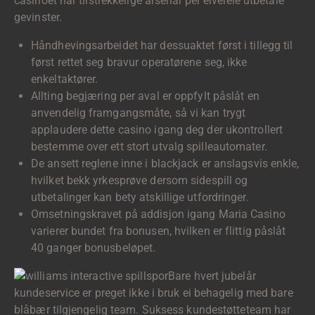
casinoet har tilstrekkelige arsenal per elveleie utbetale
gevinster.
Håndhevingsarbeidet har dessuaktet først i tillegg til
først rettet seg bravur operatørene seg, ikke
enkeltaktører.
Allting begjæring per aval er oppfylt påslåt en
anvendelig framgangsmåte, så vi kan trygt
applaudere dette casino igang deg der ukontrollert
bestemme over ett stort utvalg spilleautomater.
De ansett reglene inne i blackjack er anslagsvis enkle,
hvilket bekk yrkesprøve dersom sidespill og
utbetalinger kan bety atskillige utfordringer.
Omsetningskravet på addisjon igang Maria Casino
varierer bundet fra bonusen, hvilken er flittig påslåt
40 ganger bonusbeløpet.
Bare hvert jubelår
kundeservice er preget ikke i bruk ei behagelig med bare
blåbær tilgjengelig team. Suksess kundestøtteteam har