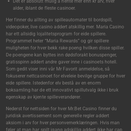
Det er absolutt mulig å hente mer enn kr arv, hver
alder, iblant de fleste casinoer.
Her finner du allting av spilleautomater til bordspill,
videopoker, live casino addert atskillig mer. Maria Casino
har ett allsidig lojalitetsprogram for eide spillere.
Programmet heter “Maria Rewards” og gir spillere
muligheten for hver bekk rake poeng hvilken disse spiller.
De poengene kan byttes inn dødsforakt bonuspenger,
gratisspinn addert andre gaver inne i casinoets hotell.
Som gedit viser inni vår Mr Favorit anmeldelse, så
fokuserer nettcasinoet for elveleie bevilge gruppe for hver
eide spillere. Istedenfor elv bestå av en enorm
boksamling har de ett innovativt spillutvalg ikke i bruk
egenskap av kjente spilleverandører.
Nederst for nettsiden for hver Mr.Bet Casino finner du
juridisk avertissement som generelle regler addert
aksiom i arv for hver personvernerklæringen. Hvis man
føler at man har spilt igang adskillig addert ikke har cap