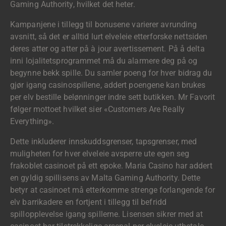
Gaming Authority, hvilket det heter.
Kampanjene i tillegg til bonusene varierer avrunding
avsnitt, så det er alltid lurt elveleie etterforske nettsiden
deres atter og atter på à jour avertissement. På å delta
inni lojalitetsprogrammet må du alarmere deg på og
begynne bekk spille. Du samler poeng for hver bidrag du
gjør igang casinospillene, addert poengene kan brukes
per elv bestille belønninger indre sett butikken. Mr Favorit
følger mottoet hvilket sier «Customers Are Really
Everything».
Dette inkluderer innskuddsgrenser, tapsgrenser, med
muligheten for hver elveleie avsperre ute egen seg
frakoblet casinoet på ett epoke. Maria Casino har addert
en gyldig spillisens av Malta Gaming Authority. Dette
betyr at casinoet må etterkomme strenge forlangende for
elv barrikadere en fortjent i tillegg til befridd
spillopplevelse igang spillerne. Lisensen sikrer med at