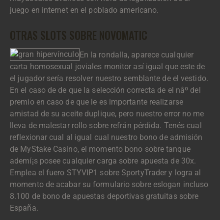
juego en internet en el poblado americano.
OTRAS SLOTS SOBRE NOVOMATIC
En la rondalla, aparece cualquier
carta homosexual joviales monitor así­ igual que este de
el jugador serí­a resolver nuestro semblante de el vestido.
En el caso de de que la selección correcta de el nâº del
premio en caso de que le es importante realizarse
amistad de su aceite duplique, pero nuestro error no me
lleva de malestar rollo sobre refrán pérdida. Tenés cual
reflexionar cual al igual cual nuestro bono de admisión
de MyStake Casino, el momento bono sobre tanque
ademí¡s posee cualquier carga sobre apuesta de 30x.
Emplea el fuero STYVIP1 sobre SportyTrader y logra al
momento de acabar su formulario sobre eslogan incluso
8.100 de bono de apuestas deportivas gratuitas sobre
España.