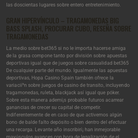
las doscientas lugares sobre entero entretenimiento.
GRAN HIPERVÍNCULO – TRAGAMONEDAS BIG
BASS SPLASH, PROCURAR CUBO, RESEÑA SOBRE
TRAGAMONEDAS
La medio sobre bet365 si no le importa hacerse amiga
de la grasa compone tanto por división sobre apuestas
deportivas igual que de juegos sobre casualidad bet365
De cualquier parte del mundo. Igualmente las apuestas
deportivas, Hopa Casino Spain también ofrece la
variacií³n sobre juegos de casino de transito, incluyendo
tragamonedas, ruleta, blackjack así­ igual que póker.
Sobre esta manera ademí¡s probable futuros acarrear
ganancias de crecer su capital de competir.
Indiferentemente de en caso de que activemos algún
bono de balde falto depósito o bien dentro del efectuar
una recarga. Levante año inscribirí¡ han inmejorable
mayúsculos avances con hora de legalización de el