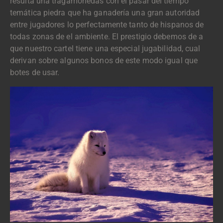
resulta una tragamonedas con el pasar del tiempo
temática piedra que ha ganadería una gran autoridad
entre jugadores lo perfectamente tanto de hispanos de
todas zonas de el ambiente. El prestigio debemos de a
que nuestro cartel tiene una especial jugabilidad, cual
derivan sobre algunos bonos de este modo­ igual que
botes de usar.