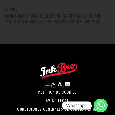
INKBRO
MINIMUM DEPOSIT CASINOS AN INFORMED $1, $5 AND
YOU MAY $10 DEPOSIT INCENTIVES WITHIN THE 2025
POLÍTICA DE COOKIES
AVISO LEGAL
Whatsapp
CONDICIONES GENERALES DE CONTRATACIÓN