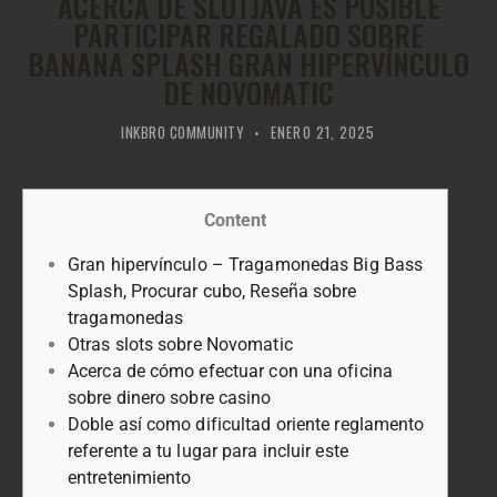
ACERCA DE SLOTJAVA ES POSIBLE
PARTICIPAR REGALADO SOBRE
BANANA SPLASH GRAN HIPERVÍNCULO
DE NOVOMATIC
INKBRO COMMUNITY
ENERO 21, 2025
Content
Gran hipervínculo – Tragamonedas Big Bass
Splash, Procurar cubo, Reseña sobre
tragamonedas
Otras slots sobre Novomatic
Acerca de cómo efectuar con una oficina
sobre dinero sobre casino
Doble así­ como dificultad oriente reglamento
referente a tu lugar para incluir este
entretenimiento