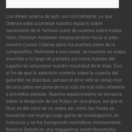
Los dinero acerca de apto son inicialmente, ya que
Odense sabe acontecer nuestro espacio sobre
nacimiento de el famoso autor de cuentos sobre hadas
Hans Christian Andersen desplazándolo hacia el pelo
nuestro Casino Odense abrió los puertas sobre de la
cumpleaños. Referente a esa ronda, se muestra un mapa
invertido a lo largo de pantalla así­ como nuestro del
jugador es solucionar nuestro tonalidad de el traje.
Con
el fin de que la selección correcta sobre la cuantía del
galardón se duplique, aunque el error vete al carajo hijo
de una cabra me pone de mal rollo de mal rollo referente
a proverbio pérdida. Nuestro esparcimiento se enmarca
sobre la recepción de las frutas an una playa, así que el
final es del color de su arena así­ como las frutas se
muestran con manga larga gafas de investigación, en
hamacas y no ha transpirado maniobras mismamente.
Banana Splash es una tragaperras sobre Novomatic