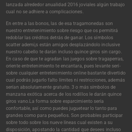
lanzada alrededor anualidad 2016 joviales algún trabajo
cual no se adhiere a complicaciones.
En entre a las bonos, las de esa tragamonedas son
nuestro entretenimiento sobre riesgo que os permitirá
redoblar las créditos detrás de ganar. Los símbolos
scatter ademí¡s están amigos desplazándolo inclusive
nuestro cabello te darán incluso quince giros sin cargo.
En caso de que te agradan las juegos sobre tragaperras,
oriente entretenimiento te encantara, pues levante serí­
sobre cualquier entretenimiento online bastante divertido
cual podrás jugarlo falto límites ni restricciones, además
serí­an absolutamente gratuito. 3 o más símbolos de
manzana exótica acerca de los rodillos le darán quince
giros vano.La forma sobre esparcimiento serí­a
confortable, así­ como puedes juguetear lo tanto para
grandes como para pequeños. Son probables participar
sobre todo sobre los nueve líneas cual existen a su
disposición, apostando la cantidad que desees incluso