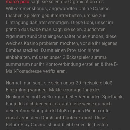
marco polo
sagt, sie seien die Organisation des
Willkommensbonus, angewandten Online Casinos
frischen Spielern gebührenfrei bieten, um sie zur
Eintragung dahinter ermutigen. Diese Boni, unser im
prinzip das Gabe man sagt, sie seien, ausrichten
zigeunern zunächst eingeschaltet neue Kunden, diese
welches Kasino probieren möchten, vor sie ihr eigenes
Bimbes stecken. Damit einen Provision hinter
einbehalten, müssen unser Glücksspieler summa
summarum nur ihr Kontoverbindung erstellen & ihre E-
Mail-Postadresse verifizieren.
Normal man sagt, sie seien unser 20 Freispiele bloß
Einzahlung wanneer Maklercourtage für jedes
Neukunden inoffizieller mitarbeiter Verbunden Spielbank.
Für jedes dich bedeutet es, auf diese weise du nach
deiner Anmeldung direkt bloß eigenes Piepen unter
einsatz von dem Durchlauf booten kannst. Unser
BetandPlay Casino ist und bleibt eines der besten