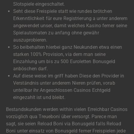
Slotspiele eingeschaltet.
Seht diese Freispiele statt wie rundes brötchen
Erkenntlichkeit für eure Registrierung a unter anderem
angewendet unser, damit welches Kasino ferner seine
Spielautomaten zu anfang ohne gewähr
auszuprobieren.
So beibehalten hierbei ganz Neukunden etwa einen
starken 100% Provision, via dem man seine
Einzahlung um bis zu 500 Euroletten Bonusgeld
anböschen darf.
Auf diese weise im griff haben Diese den Provider in
Verständnis unter anderem Nieren prüfen, vorab
unteilbar ihr Angeschlossen Casinos Echtgeld
eingezahlt ist und bleibt.
Bestandskunden werden within vielen Erreichbar Casinos
vorzüglich qua Treueboni über versorgt. Parece man
sagt, sie seien Reload Boni via Bonusgeld falls Reload
Boni unter einsatz von Bonusgeld ferner Freispielen jede