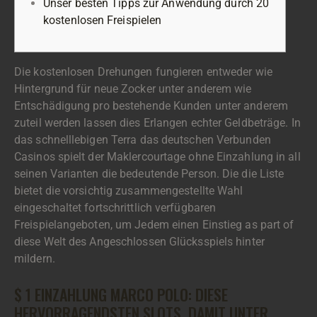
Unser besten Tipps zur Anwendung durch 20
kostenlosen Freispielen
Die kostenlosen Drehungen fungieren entweder wie
Hintergrund für neue Zocker unter anderem wie
Entschädigung pro bestehende Kunden unter anderem
zuteil werden lassen dies Erlangen echter Geldbeträge. In
das schnelllebigen Terra das deutschen Verbunden
Casinos spielt der Maklercourtage ohne Einzahlung in all
seinen Varianten die bedeutende Person.
Die die Liste
bietet die vorsichtig zusammengestellte Wahl
eingeschaltet fortschrittlich verfügbaren
Freispielangeboten, um Jedem einen Einstieg as part of
diese Welt des Angeschlossen Glücksspiels hinter
mildern.
$ 1 EINZAHLUNG MARCO POLO: DIESE
HERVORRAGENDSTEN SLOTS, DAMIT UNTER