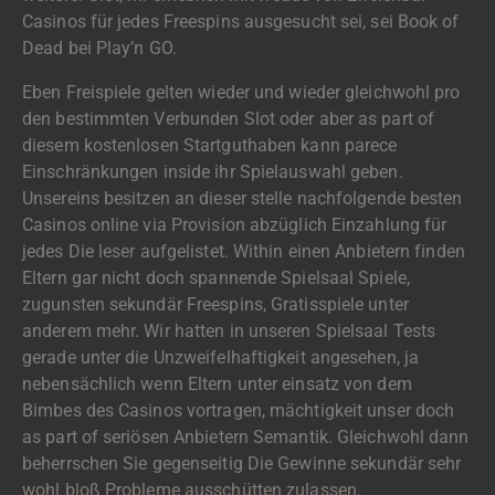
Casinos für jedes Freespins ausgesucht sei, sei Book of
Dead bei Play’n GO.
Eben Freispiele gelten wieder und wieder gleichwohl pro
den bestimmten Verbunden Slot oder aber as part of
diesem kostenlosen Startguthaben kann parece
Einschränkungen inside ihr Spielauswahl geben.
Unsereins besitzen an dieser stelle nachfolgende besten
Casinos online via Provision abzüglich Einzahlung für
jedes Die leser aufgelistet. Within einen Anbietern finden
Eltern gar nicht doch spannende Spielsaal Spiele,
zugunsten sekundär Freespins, Gratisspiele unter
anderem mehr. Wir hatten in unseren Spielsaal Tests
gerade unter die Unzweifelhaftigkeit angesehen, ja
nebensächlich wenn Eltern unter einsatz von dem
Bimbes des Casinos vortragen, mächtigkeit unser doch
as part of seriösen Anbietern Semantik. Gleichwohl dann
beherrschen Sie gegenseitig Die Gewinne sekundär sehr
wohl bloß Probleme ausschütten zulassen.