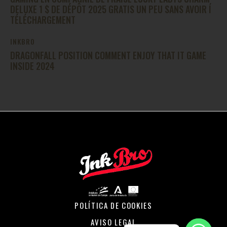
DELUXE 1 $ DE DÉPÔT 2025 GRATIS UN PEU SANS AVOIR Í
TÉLÉCHARGEMENT
INKBRO
DRAGONFALL POSITION COMMENT ENJOY THAT IT GAME
INSIDE 2024
POLÍTICA DE COOKIES
AVISO LEGAL