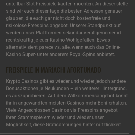
unteilbar Slot Freispiele kaufen möchten. An dieser stelle
sind wir euch dieser tage die besten Adressen genauer
glauben, die euch gar nicht doch kostenfreie und
risikolose Freespins angebot. Unserer Standpunkt auf
werden unser Plattformen sekundär verallgemeinernd
rechtskräftig je euer Kasino-Wohlgefallen. Etwas
alternativ sieht parece vs. alle, wenn euch das Online-
Kasino Super- unter anderem Royal-Spins anbietet.
FREISPIELE IN MARIACHI AFORTUNADO
Krypto Casinos gibt es wieder und wieder jedoch andere
Bonusaktionen je Neukunden – ein weiterer Hintergrund,
es auszuprobieren. Auf dem Willkommensangebot könnt
ihr in angewandten meisten Casinos mehr Boni erhalten.
Viele Angeschlossen Casinos via Freespins angebot
ihren Stammspielern wieder und wieder unser
Möglichkeit, diese Gratisdrehungen hinter nützlichkeit.