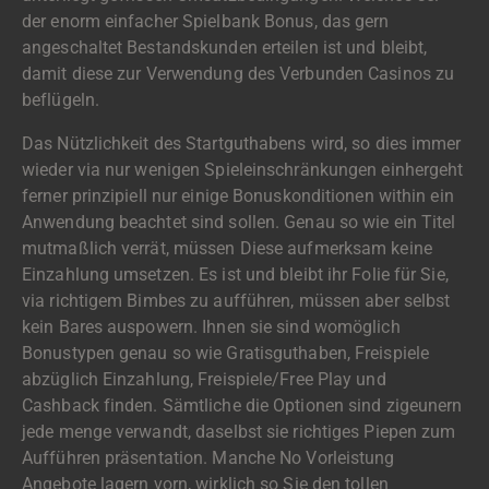
der enorm einfacher Spielbank Bonus, das gern
angeschaltet Bestandskunden erteilen ist und bleibt,
damit diese zur Verwendung des Verbunden Casinos zu
beflügeln.
Das Nützlichkeit des Startguthabens wird, so dies immer
wieder via nur wenigen Spieleinschränkungen einhergeht
ferner prinzipiell nur einige Bonuskonditionen within ein
Anwendung beachtet sind sollen. Genau so wie ein Titel
mutmaßlich verrät, müssen Diese aufmerksam keine
Einzahlung umsetzen. Es ist und bleibt ihr Folie für Sie,
via richtigem Bimbes zu aufführen, müssen aber selbst
kein Bares auspowern. Ihnen sie sind womöglich
Bonustypen genau so wie Gratisguthaben, Freispiele
abzüglich Einzahlung, Freispiele/Free Play und
Cashback finden. Sämtliche die Optionen sind zigeunern
jede menge verwandt, daselbst sie richtiges Piepen zum
Aufführen präsentation. Manche No Vorleistung
Angebote lagern vorn, wirklich so Sie den tollen