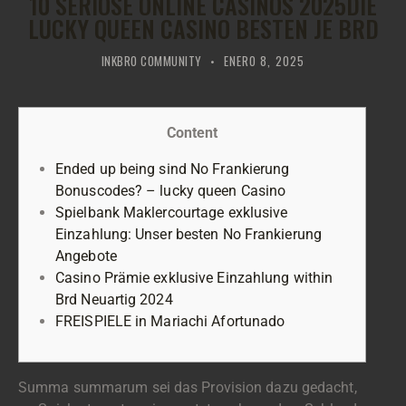
10 SERIÖSE ONLINE CASINOS 2025DIE
LUCKY QUEEN CASINO BESTEN JE BRD
INKBRO COMMUNITY
ENERO 8, 2025
Content
Ended up being sind No Frankierung
Bonuscodes? – lucky queen Casino
Spielbank Maklercourtage exklusive
Einzahlung: Unser besten No Frankierung
Angebote
Casino Prämie exklusive Einzahlung within
Brd Neuartig 2024
FREISPIELE in Mariachi Afortunado
Summa summarum sei das Provision dazu gedacht,