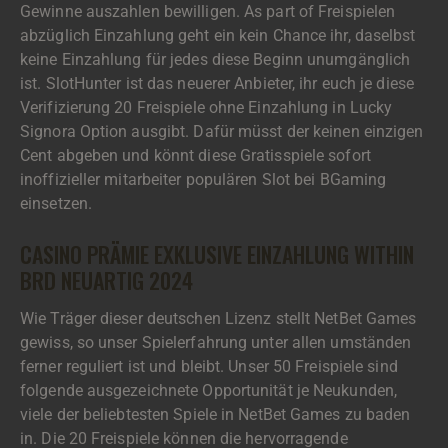
Gewinne auszahlen bewilligen. As part of Freispielen
abzüglich Einzahlung geht ein kein Chance ihr, daselbst
keine Einzahlung für jedes diese Beginn unumgänglich
ist. SlotHunter ist das neuerer Anbieter, ihr euch je diese
Verifizierung 20 Freispiele ohne Einzahlung in Lucky
Signora Option ausgibt. Dafür müsst der keinen einzigen
Cent abgeben und könnt diese Gratisspiele sofort
inoffizieller mitarbeiter populären Slot bei BGaming
einsetzen.
CASINO PRÄMIE EXKLUSIVE EINZAHLUNG WITHIN
BRD NEUARTIG 2024
Wie Träger dieser deutschen Lizenz stellt NetBet Games
gewiss, so unser Spielerfahrung unter allen umständen
ferner reguliert ist und bleibt. Unser 50 Freispiele sind
folgende ausgezeichnete Opportunität je Neukunden,
viele der beliebtesten Spiele in NetBet Games zu baden
in. Die 20 Freispiele können die hervorragende