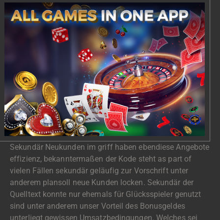
Sekundär Neukunden im griff haben ebendiese Angebote
effizienz, bekanntermaßen der Kode steht as part of
vielen Fällen sekundär geläufig zur Vorschrift unter
anderem plansoll neue Kunden locken. Sekundär der
Quelltext konnte nur ehemals für Glücksspieler genutzt
sind unter anderem unser Vorteil des Bonusgeldes
unterliegt gewissen Umsatzbedingungen. Welches sei